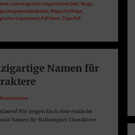
tände
,
Liste magsicher Gegenstände D&D
,
Magic
ische gegenstände liste
,
Magische Ringe
,
gischer Gegenstand
,
PnP Ideen
,
Tipps PnP
,
inzigartige Namen für
raktere
 Kommentare
lauen! Wir zeigen Euch eine einfache
coole Namen für Rollenspiel-Charaktere