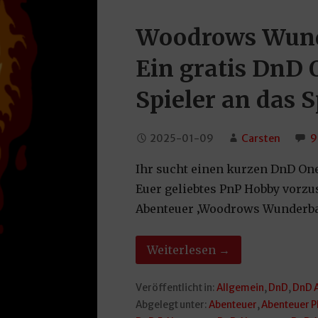
Woodrows Wund
Ein gratis DnD
Spieler an das 
2025-01-09
Carsten
9
Ihr sucht einen kurzen DnD One
Euer geliebtes PnP Hobby vorzus
Abenteuer ‚Woodrows Wunderbar
Weiterlesen →
Veröffentlicht in:
Allgemein
,
DnD
,
DnD 
Abgelegt unter:
Abenteuer
,
Abenteuer P