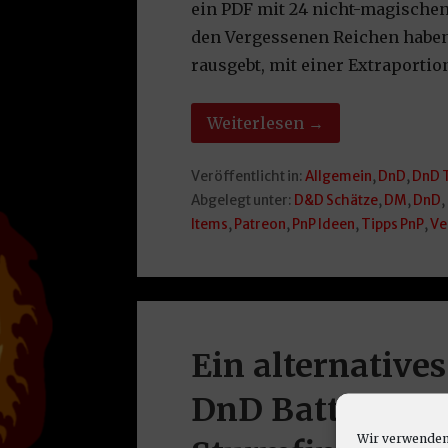
ein PDF mit 24 nicht-magischen 
den Vergessenen Reichen haben.
rausgebt, mit einer Extraportio
Weiterlesen →
Veröffentlicht in:
Allgemein
,
DnD
,
DnD 
Abgelegt unter:
D&D Schätze
,
DM
,
DnD
,
Items
,
Patreon
,
PnP Ideen
,
Tipps PnP
,
Ve
Ein alternative
DnD Battlemaps
Wir verwenden 