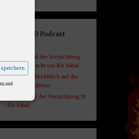
Letzte DND Podcast
Folgen
VF49: Grabmal der Vernichtung
20 – Die Schlacht um Kir Sabal
 speichern
VF48: Lore – Rückblick auf die
ung und
2014er D&D Edition
VF47: Grabmal der Vernichtung 19
– Kir Sabal