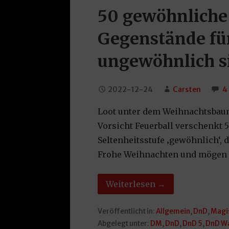
50 gewöhnliche
Gegenstände für
ungewöhnlich s
2022-12-24
Carsten
4
Loot unter dem Weihnachtsbau
Vorsicht Feuerball verschenkt
Seltenheitsstufe ‚gewöhnlich‘, 
Frohe Weihnachten und mögen al
Weiterlesen →
Veröffentlicht in:
Allgemein
,
DnD
,
Magi
Abgelegt unter:
DM
,
DnD
,
DnD 5
,
DnD W