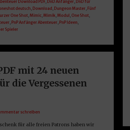
benteuer Download PDF
,
DnD Anfänger
,
DnD für
oneshot deutsch
,
Download
,
Dungeon Master
,
Fünf
urzer One Shot
,
Mimic
,
Mimik
,
Modul
,
One Shot
,
teuer
,
PnP Anfänger Abenteuer
,
PnP Ideen
,
ier Spieler
PDF mit 24 neuen
ür die Vergessenen
mmentar schreiben
henk für alle freien Patrons haben wir