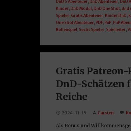
DnD 5 Abenteuer
,
DnD Abenteuer
,
DnD A
Kinder
,
DnD Modul
,
DnD One Shot
,
dnd 
Spieler
,
Gratis Abenteuer
,
Kinder DnD
,
k
One Shot Abenteuer
,
PDF
,
PnP
,
PnP Aben
Rollenspiel
,
Sechs Spieler
,
Spielleiter
,
V
Gratis Patreon-
DnD-Schätzen f
Reiche
2024-11-15
Carsten
Ko
Als Bonus und Willkommensgesc