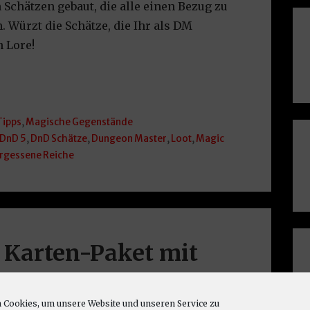
Schätzen gebaut, die alle einen Bezug zu
 Würzt die Schätze, die Ihr als DM
n Lore!
Tipps
,
Magische Gegenstände
DnD 5
,
DnD Schätze
,
Dungeon Master
,
Loot
,
Magic
rgessene Reiche
s Karten-Paket mit
 für unser Abenteuer
Cookies, um unsere Website und unseren Service zu