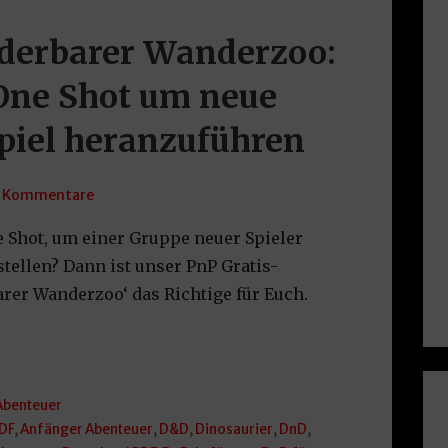
erbarer Wanderzoo:
 One Shot um neue
Spiel heranzuführen
 Kommentare
 Shot, um einer Gruppe neuer Spieler
tellen? Dann ist unser PnP Gratis-
er Wanderzoo‘ das Richtige für Euch.
Abenteuer
DF
,
Anfänger Abenteuer
,
D&D
,
Dinosaurier
,
DnD
,