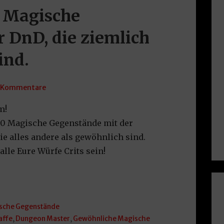
 Magische
 DnD, die ziemlich
ind.
 Kommentare
m!
 50 Magische Gegenstände mit der
die alles andere als gewöhnlich sind.
le Eure Würfe Crits sein!
sche Gegenstände
affe
,
Dungeon Master
,
Gewöhnliche Magische