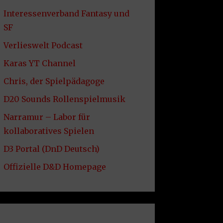
Interessenverband Fantasy und
SF
Verlieswelt Podcast
Karas YT Channel
Chris, der Spielpädagoge
D20 Sounds Rollenspielmusik
Narramur – Labor für
kollaboratives Spielen
D3 Portal (DnD Deutsch)
Offizielle D&D Homepage