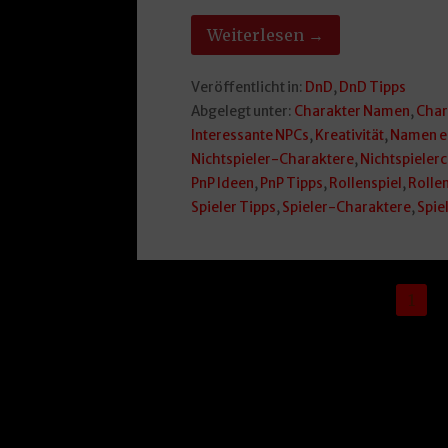
Weiterlesen →
Veröffentlicht in:
DnD
,
DnD Tipps
Abgelegt unter:
Charakter Namen
,
Char
Interessante NPCs
,
Kreativität
,
Namen e
Nichtspieler-Charaktere
,
Nichtspieler
PnP Ideen
,
PnP Tipps
,
Rollenspiel
,
Rolle
Spieler Tipps
,
Spieler-Charaktere
,
Spiel
Beitrag
1
Navigation