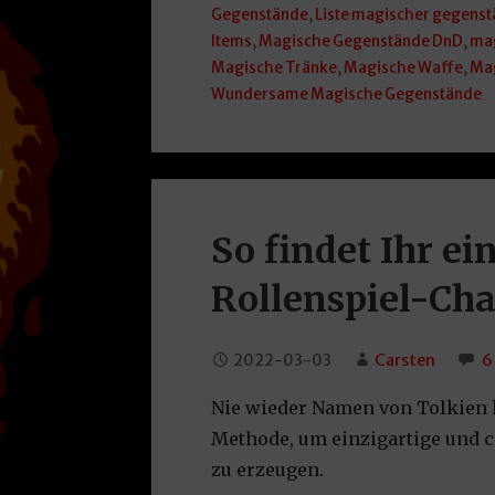
Gegenstände
,
Liste magischer gegens
Items
,
Magische Gegenstände DnD
,
mag
Magische Tränke
,
Magische Waffe
,
Ma
Wundersame Magische Gegenstände
So findet Ihr e
Rollenspiel-Cha
2022-03-03
Carsten
6
Nie wieder Namen von Tolkien k
Methode, um einzigartige und 
zu erzeugen.