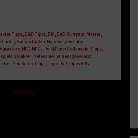
akter Tipps
,
D&D Tipps
,
DM
,
DnD
,
Dungeon Master
,
rfinden
,
Namen finden
,
Namensgenerator
,
charaktere
,
NPC
,
NPCs
,
Pen&Paper Rollenspiel Tipps
,
nspiel Charakter
,
rollenspiel namensgenerator
,
leiter
,
Spielleiter Tipps
,
Tipps PnP
,
Tipps RPG
2
Weiter →