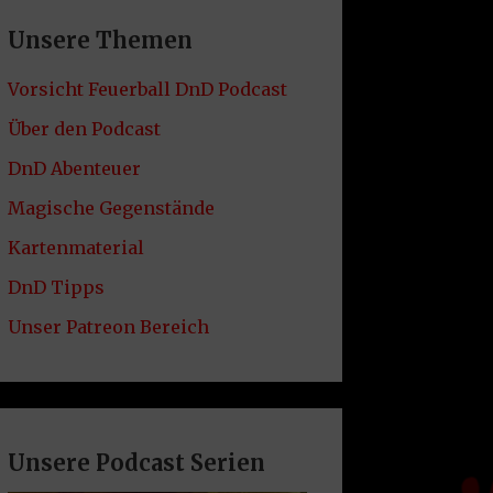
Unsere Themen
Vorsicht Feuerball DnD Podcast
Über den Podcast
DnD Abenteuer
Magische Gegenstände
Kartenmaterial
DnD Tipps
Unser Patreon Bereich
Unsere Podcast Serien