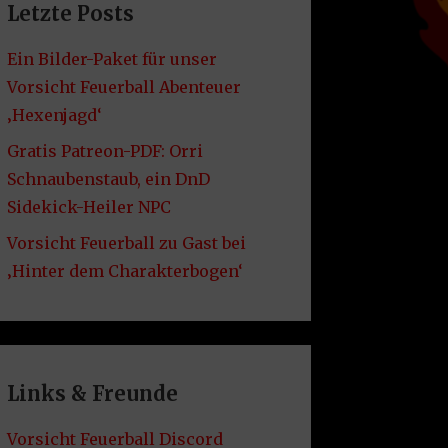
Letzte Posts
Ein Bilder-Paket für unser
Vorsicht Feuerball Abenteuer
‚Hexenjagd‘
Gratis Patreon-PDF: Orri
Schnaubenstaub, ein DnD
Sidekick-Heiler NPC
Vorsicht Feuerball zu Gast bei
‚Hinter dem Charakterbogen‘
Links & Freunde
Vorsicht Feuerball Discord