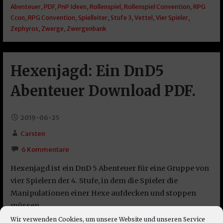
Abenteuer
,
PDF
,
PnP Ideen
,
Rollenspiel
,
Rollenspiel Convention
,
RPG
Ccon
,
RPG Convention
,
Spielleiter
,
Stufe 3
,
Vettel
,
Vier Spieler
,
Zephyros
,
Zwerge
,
Zwergenbank
Hexenjagd: Ein DnD5
Abenteuer Download PDF.
2019-06-25
Carsten
6 Kommentare
Hexenjagd ist ein DnD 5 Abenteuer für eine Gruppe von
vier Spielern der 4. Stufe, in dem die Spieler die
Manipulationen einer Hexe aufdecken und stoppen
müssen.
Wir verwenden Cookies, um unsere Website und unseren Service