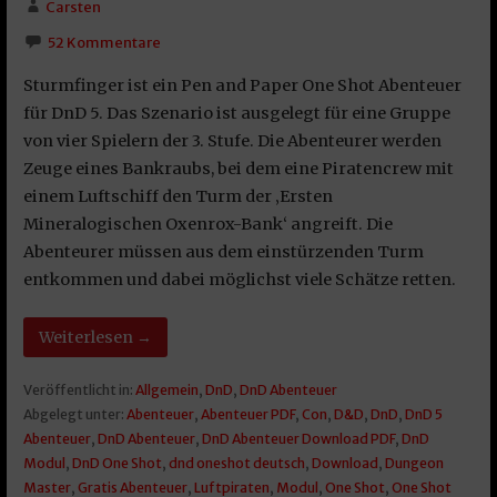
Carsten
52 Kommentare
Sturmfinger ist ein Pen and Paper One Shot Abenteuer
für DnD 5. Das Szenario ist ausgelegt für eine Gruppe
von vier Spielern der 3. Stufe. Die Abenteurer werden
Zeuge eines Bankraubs, bei dem eine Piratencrew mit
einem Luftschiff den Turm der ‚Ersten
Mineralogischen Oxenrox-Bank‘ angreift. Die
Abenteurer müssen aus dem einstürzenden Turm
entkommen und dabei möglichst viele Schätze retten.
Weiterlesen →
Veröffentlicht in:
Allgemein
,
DnD
,
DnD Abenteuer
Abgelegt unter:
Abenteuer
,
Abenteuer PDF
,
Con
,
D&D
,
DnD
,
DnD 5
Abenteuer
,
DnD Abenteuer
,
DnD Abenteuer Download PDF
,
DnD
Modul
,
DnD One Shot
,
dnd oneshot deutsch
,
Download
,
Dungeon
Master
,
Gratis Abenteuer
,
Luftpiraten
,
Modul
,
One Shot
,
One Shot