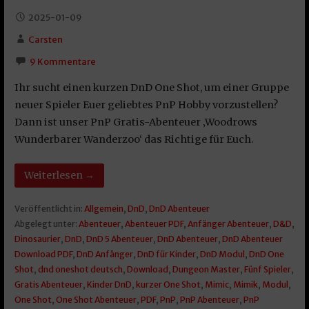
2025-01-09
Carsten
9 Kommentare
Ihr sucht einen kurzen DnD One Shot, um einer Gruppe
neuer Spieler Euer geliebtes PnP Hobby vorzustellen?
Dann ist unser PnP Gratis-Abenteuer ‚Woodrows
Wunderbarer Wanderzoo‘ das Richtige für Euch.
Weiterlesen →
Veröffentlicht in:
Allgemein
,
DnD
,
DnD Abenteuer
Abgelegt unter:
Abenteuer
,
Abenteuer PDF
,
Anfänger Abenteuer
,
D&D
,
Dinosaurier
,
DnD
,
DnD 5 Abenteuer
,
DnD Abenteuer
,
DnD Abenteuer
Download PDF
,
DnD Anfänger
,
DnD für Kinder
,
DnD Modul
,
DnD One
Shot
,
dnd oneshot deutsch
,
Download
,
Dungeon Master
,
Fünf Spieler
,
Gratis Abenteuer
,
Kinder DnD
,
kurzer One Shot
,
Mimic
,
Mimik
,
Modul
,
One Shot
,
One Shot Abenteuer
,
PDF
,
PnP
,
PnP Abenteuer
,
PnP