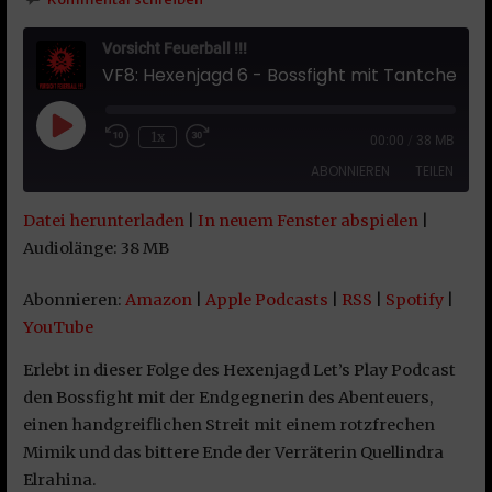
Vorsicht Feuerball !!!
VF8: Hexenjagd 6 - Bossfight mit Tantchen Gritzelwarz
Play Episode
1x
00:00
/
38 MB
ABONNIEREN
TEILEN
Datei herunterladen
|
In neuem Fenster abspielen
|
TEILEN
Amazon
Apple Podcasts
Audiolänge: 38 MB
RSS
Spotify
LINK
Abonnieren:
Amazon
|
Apple Podcasts
|
RSS
|
Spotify
|
YouTube
YouTube
EMBED
RSS FEED
Erlebt in dieser Folge des Hexenjagd Let’s Play Podcast
den Bossfight mit der Endgegnerin des Abenteuers,
einen handgreiflichen Streit mit einem rotzfrechen
Mimik und das bittere Ende der Verräterin Quellindra
Elrahina.