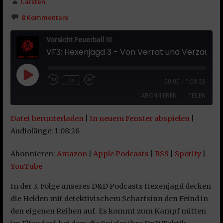
Carsten
8 Kommentare
Vorsicht Feuerball !!!
VF3: Hexenjagd 3 - Von Verrat und Verzauberung
Play Episode
1x
00:00
/
1:08:28
ABONNIEREN
TEILEN
Datei herunterladen
|
In neuem Fenster abspielen
|
TEILEN
Amazon
Apple Podcasts
Audiolänge: 1:08:28
RSS
Spotify
LINK
Abonnieren:
Amazon
|
Apple Podcasts
|
RSS
|
Spotify
|
YouTube
YouTube
EMBED
RSS FEED
In der 3. Folge unseres D&D Podcasts Hexenjagd decken
die Helden mit detektivischem Scharfsinn den Feind in
den eigenen Reihen auf. Es kommt zum Kampf mitten