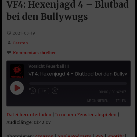
VF4: Hexenjagd 4 – Blutbad
bei den Bullywugs
2021-03-19
Carsten
Kommentar schreiben
Vorsicht Feuerball !!!
VF4: Hexenjagd 4 - Blutbad bei den Bullywugs
Play Episode
1x
00:00
/
01:42:07
ABONNIEREN
TEILEN
Datei herunterladen
|
In neuem Fenster abspielen
|
TEILEN
Amazon
Apple Podcasts
Audiolänge: 01:42:07
RSS
Spotify
LINK
Abonnieren:
Amazon
|
Apple Podcasts
|
RSS
|
Spotify
|