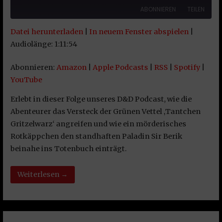
ABONNIEREN
TEILEN
Datei herunterladen
|
In neuem Fenster abspielen
|
TEILEN
Amazon
Apple Podcasts
Audiolänge: 1:11:54
RSS
Spotify
LINK
Abonnieren:
Amazon
|
Apple Podcasts
|
RSS
|
Spotify
|
YouTube
YouTube
EMBED
RSS FEED
Erlebt in dieser Folge unseres D&D Podcast, wie die
Abenteurer das Versteck der Grünen Vettel ‚Tantchen
Gritzelwarz‘ angreifen und wie ein mörderisches
Rotkäppchen den standhaften Paladin Sir Berik
beinahe ins Totenbuch einträgt.
Weiterlesen →