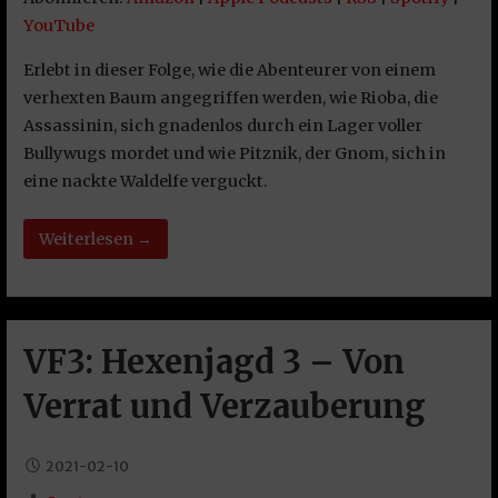
YouTube
YouTube
EMBED
RSS FEED
Erlebt in dieser Folge, wie die Abenteurer von einem
verhexten Baum angegriffen werden, wie Rioba, die
Assassinin, sich gnadenlos durch ein Lager voller
Bullywugs mordet und wie Pitznik, der Gnom, sich in
eine nackte Waldelfe verguckt.
Weiterlesen →
VF3: Hexenjagd 3 – Von
Verrat und Verzauberung
2021-02-10