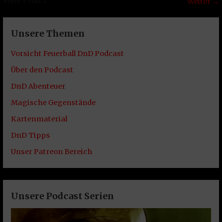
Episode
Seite 1 von 2
Weiter →
Navigation
Unsere Themen
Vorsicht Feuerball DnD Podcast
Über den Podcast
DnD Abenteuer
Magische Gegenstände
Kartenmaterial
DnD Tipps
Unser Patreon Bereich
Unsere Podcast Serien