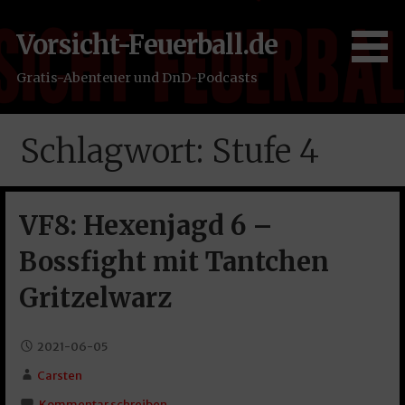
Zum
Inhalt
Vorsicht-Feuerball.de
springen
Gratis-Abenteuer und DnD-Podcasts
Schlagwort: Stufe 4
VF8: Hexenjagd 6 –
Bossfight mit Tantchen
Gritzelwarz
2021-06-05
Carsten
Kommentar schreiben