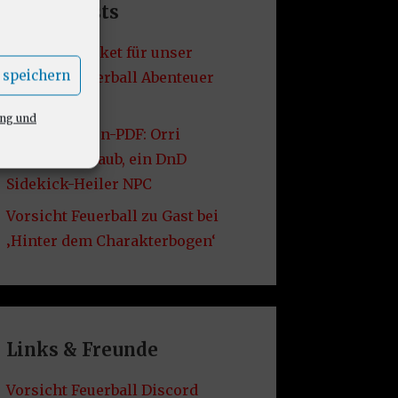
Letzte Posts
Ein Bilder-Paket für unser
 speichern
Vorsicht Feuerball Abenteuer
‚Hexenjagd‘
ung und
Gratis Patreon-PDF: Orri
Schnaubenstaub, ein DnD
Sidekick-Heiler NPC
Vorsicht Feuerball zu Gast bei
‚Hinter dem Charakterbogen‘
Links & Freunde
Vorsicht Feuerball Discord