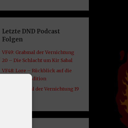
Letzte DND Podcast
Folgen
VF49: Grabmal der Vernichtung
20 – Die Schlacht um Kir Sabal
VF48: Lore – Rückblick auf die
2014er D&D Edition
VF47: Grabmal der Vernichtung 19
– Kir Sabal