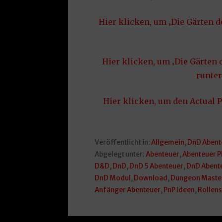
Hier klicken, um ‚Die Gärten d
Hier klicken, um ‚Die Gärten 
runter
Hier klicken, um den Actual P
Veröffentlicht in:
Allgemein
,
DnD Abent
Abgelegt unter:
Abenteuer
,
Abenteuer P
D&D
,
DnD
,
DnD 5 Abenteuer
,
DnD Abent
DnD Modul
,
Download
,
Dungeon Maste
Anfänger Abenteuer
,
PnP Ideen
,
Rollens