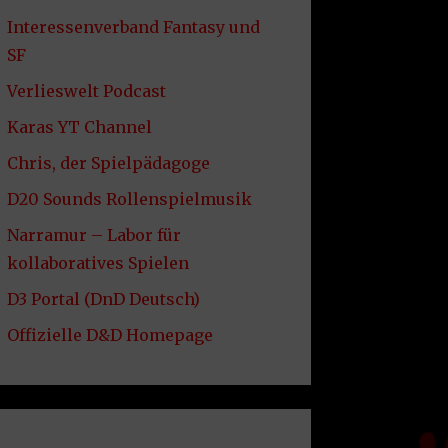
Interessenverband Fantasy und
SF
Verlieswelt Podcast
Karas YT Channel
Chris, der Spielpädagoge
D20 Sounds Rollenspielmusik
Narramur – Labor für
kollaboratives Spielen
D3 Portal (DnD Deutsch)
Offizielle D&D Homepage