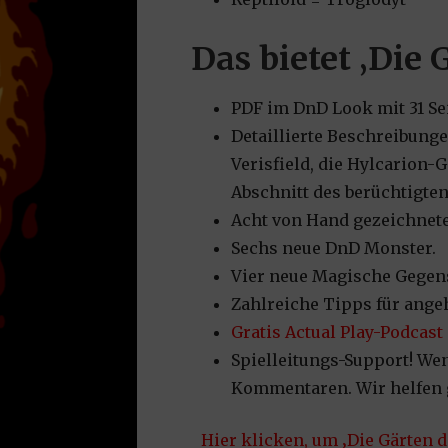
Das bietet ‚Die 
PDF im DnD Look mit 31 Se
Detaillierte Beschreibunge
Verisfield, die Hylcarion-G
Abschnitt des berüchtigten
Acht von Hand gezeichnete
Sechs neue DnD Monster.
Vier neue Magische Gegen
Zahlreiche Tipps für angeh
Gratis Actual Play-Podcast
Spielleitungs-Support! Wenn
Kommentaren. Wir helfen 
Hier klicken, um ‚Die Gärten d