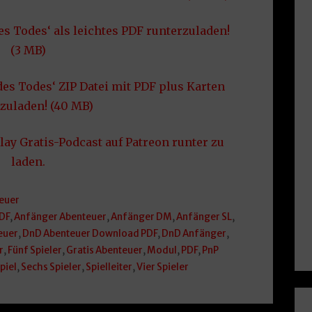
es Todes‘ als leichtes PDF runterzuladen!
(3 MB)
des Todes‘ ZIP Datei mit PDF plus Karten
zuladen! (40 MB)
lay Gratis-Podcast auf Patreon runter zu
laden.
euer
DF
,
Anfänger Abenteuer
,
Anfänger DM
,
Anfänger SL
,
euer
,
DnD Abenteuer Download PDF
,
DnD Anfänger
,
r
,
Fünf Spieler
,
Gratis Abenteuer
,
Modul
,
PDF
,
PnP
piel
,
Sechs Spieler
,
Spielleiter
,
Vier Spieler