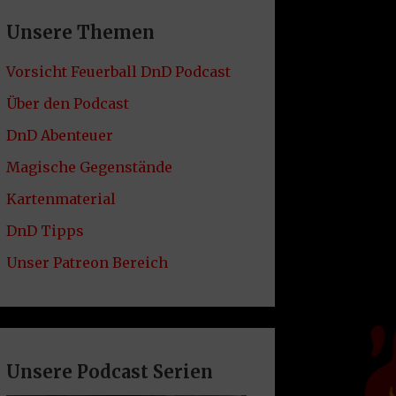
Unsere Themen
Vorsicht Feuerball DnD Podcast
Über den Podcast
DnD Abenteuer
Magische Gegenstände
Kartenmaterial
DnD Tipps
Unser Patreon Bereich
Unsere Podcast Serien