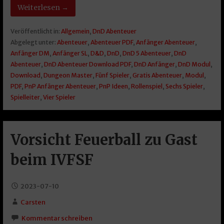
Weiterlesen →
Veröffentlicht in:
Allgemein
,
DnD Abenteuer
Abgelegt unter:
Abenteuer
,
Abenteuer PDF
,
Anfänger Abenteuer
,
Anfänger DM
,
Anfänger SL
,
D&D
,
DnD
,
DnD 5 Abenteuer
,
DnD
Abenteuer
,
DnD Abenteuer Download PDF
,
DnD Anfänger
,
DnD Modul
,
Download
,
Dungeon Master
,
Fünf Spieler
,
Gratis Abenteuer
,
Modul
,
PDF
,
PnP Anfänger Abenteuer
,
PnP Ideen
,
Rollenspiel
,
Sechs Spieler
,
Spielleiter
,
Vier Spieler
Vorsicht Feuerball zu Gast
beim IVFSF
2023-07-10
Carsten
Kommentar schreiben