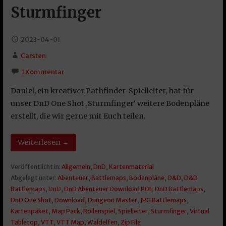
Sturmfinger
2023-04-01
Carsten
1 Kommentar
Daniel, ein kreativer Pathfinder-Spielleiter, hat für
unser DnD One Shot ‚Sturmfinger‘ weitere Bodenpläne
erstellt, die wir gerne mit Euch teilen.
Weiterlesen →
Veröffentlicht in:
Allgemein
,
DnD
,
Kartenmaterial
Abgelegt unter:
Abenteuer
,
Battlemaps
,
Bodenpläne
,
D&D
,
D&D
Battlemaps
,
DnD
,
DnD Abenteuer Download PDF
,
DnD Battlemaps
,
DnD One Shot
,
Download
,
Dungeon Master
,
JPG Battlemaps
,
Kartenpaket
,
Map Pack
,
Rollenspiel
,
Spielleiter
,
Sturmfinger
,
Virtual
Tabletop
,
VTT
,
VTT Map
,
Waldelfen
,
Zip File