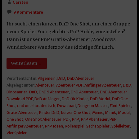
Carsten
9 Kommentare
Ihr sucht einen kurzen DnD One Shot, um einer Gruppe
neuer Spieler Euer geliebtes PnP Hobby vorzustellen?
Dann ist unser PnP Gratis-Abenteuer ‚Woodrows
Wunderbarer Wanderzoo‘ das Richtige für Euch.
Weiterlesen →
Veröffentlicht in:
Allgemein
,
DnD
,
DnD Abenteuer
Abgelegt unter:
Abenteuer
,
Abenteuer PDF
,
Anfänger Abenteuer
,
D&D
,
Dinosaurier
,
DnD
,
DnD 5 Abenteuer
,
DnD Abenteuer
,
DnD Abenteuer
Download PDF
,
DnD Anfänger
,
DnD für Kinder
,
DnD Modul
,
DnD One
Shot
,
dnd oneshot deutsch
,
Download
,
Dungeon Master
,
Fünf Spieler
,
Gratis Abenteuer
,
Kinder DnD
,
kurzer One Shot
,
Mimic
,
Mimik
,
Modul
,
One Shot
,
One Shot Abenteuer
,
PDF
,
PnP
,
PnP Abenteuer
,
PnP
Anfänger Abenteuer
,
PnP Ideen
,
Rollenspiel
,
Sechs Spieler
,
Spielleiter
,
Vier Spieler