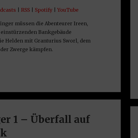
uTube
dcasts
|
RSS
|
Spotify
|
YouTube
finger müssen die Abenteurer Ireen,
m einstürzenden Bankgebäude
ie Helden mit Granturius Sworl, dem
 der Zwerge kämpfen.
er 1 – Überfall auf
nk