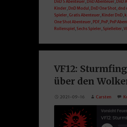
DnD 5 Abenteuer
,
DnD Abenteuer
,
DnD A
Kinder
,
DnD Modul
,
DnD One Shot
,
dnd 
Spieler
,
Gratis Abenteuer
,
Kinder DnD
,
k
One Shot Abenteuer
,
PDF
,
PnP
,
PnP Aben
Rollenspiel
,
Sechs Spieler
,
Spielleiter
,
V
VF12: Sturmfin
über den Wolke
2021-09-16
Carsten
K
Vorsicht Feuerb
VF12: Stur