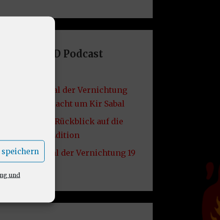
Letzte DND Podcast
Folgen
VF49: Grabmal der Vernichtung
20 – Die Schlacht um Kir Sabal
VF48: Lore – Rückblick auf die
2014er D&D Edition
 speichern
VF47: Grabmal der Vernichtung 19
– Kir Sabal
ung und