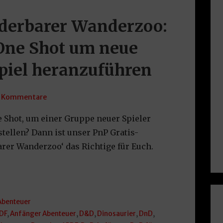
erbarer Wanderzoo:
 One Shot um neue
Spiel heranzuführen
 Kommentare
 Shot, um einer Gruppe neuer Spieler
tellen? Dann ist unser PnP Gratis-
er Wanderzoo‘ das Richtige für Euch.
Abenteuer
DF
,
Anfänger Abenteuer
,
D&D
,
Dinosaurier
,
DnD
,