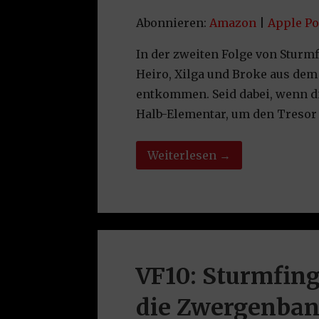
Spotify
Yo
Abonnieren:
Amazon
|
Apple Po
LINK
RSS FEED
In der zweiten Folge von Sturm
EMBED
Heiro, Xilga und Broke aus de
entkommen. Seid dabei, wenn d
Halb-Elementar, um den Tresor
Weiterlesen →
VF10: Sturmfing
die Zwergenba