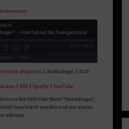
 Kommentare
all !!!
finger 1 - Überfall auf die Zwergenbank
sode
00:00
/
1:35:25
1x
NIEREN
TEILEN
Fenster abspielen
|
Audiolänge: 1:35:25
le Podcasts
RSS
uTube
dcasts
|
RSS
|
Spotify
|
YouTube
y Session des DnD One Shots ‘Sturmfinger’,
erfall verwickelt werden und aus einem
en müssen.