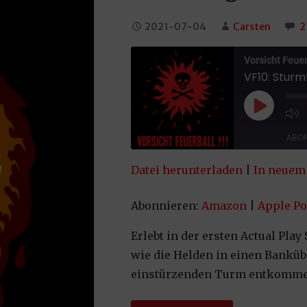
2021-07-04
Carsten
2
Vorsicht Feuerb
VF10: Sturm
Play Epi
ABON
Datei herunterladen
|
In neuem 
TEILEN
Amazon
App
Spotify
Yo
Abonnieren:
Amazon
|
Apple Po
LINK
RSS FEED
Erlebt in der ersten Actual Pla
EMBED
wie die Helden in einen Banküb
einstürzenden Turm entkomm