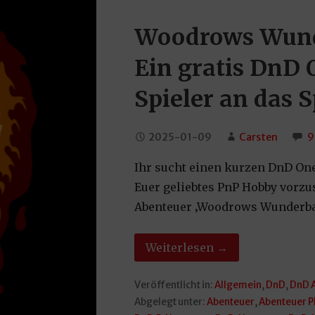
Woodrows Wund
Ein gratis DnD
Spieler an das 
2025-01-09
Carsten
9
Ihr sucht einen kurzen DnD One
Euer geliebtes PnP Hobby vorzus
Abenteuer ‚Woodrows Wunderbar
Weiterlesen →
Veröffentlicht in:
Allgemein
,
DnD
,
DnD 
Abgelegt unter:
Abenteuer
,
Abenteuer P