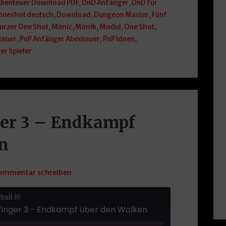
benteuer Download PDF
,
DnD Anfänger
,
DnD für
oneshot deutsch
,
Download
,
Dungeon Master
,
Fünf
urzer One Shot
,
Mimic
,
Mimik
,
Modul
,
One Shot
,
teuer
,
PnP Anfänger Abenteuer
,
PnP Ideen
,
ier Spieler
ger 3 – Endkampf
n
ommentar schreiben
all !!!
mfinger 3 - Endkampf über den Wolken