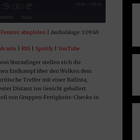
sode
00:00
/
1:09:49
1x
NIEREN
TEILEN
Fenster abspielen
|
Audiolänge: 1:09:49
le Podcasts
RSS
uTube
dcasts
|
RSS
|
Spotify
|
YouTube
 von Sturmfinger stellen sich die
chen Endkampf über den Wolken dem
kritische Treffer mit einer Ballista,
ester Distanz ins Gesicht geballert
eil von Gruppen-Fertigkeits-Checks in