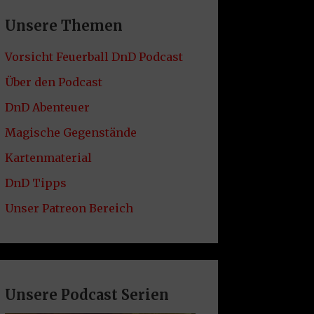
Unsere Themen
Vorsicht Feuerball DnD Podcast
Über den Podcast
DnD Abenteuer
Magische Gegenstände
Kartenmaterial
DnD Tipps
Unser Patreon Bereich
Unsere Podcast Serien