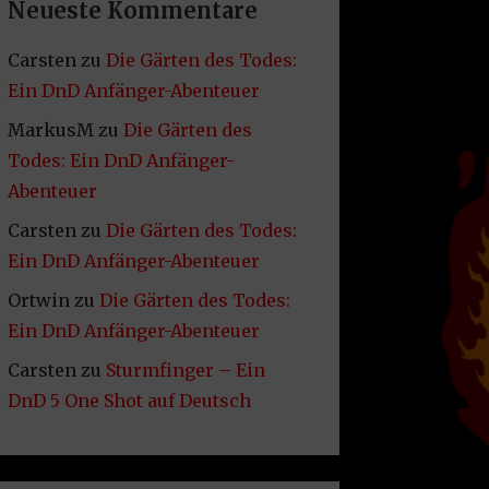
Neueste Kommentare
Carsten
zu
Die Gärten des Todes:
Ein DnD Anfänger-Abenteuer
MarkusM
zu
Die Gärten des
Todes: Ein DnD Anfänger-
Abenteuer
Carsten
zu
Die Gärten des Todes:
Ein DnD Anfänger-Abenteuer
Ortwin
zu
Die Gärten des Todes:
Ein DnD Anfänger-Abenteuer
Carsten
zu
Sturmfinger – Ein
DnD 5 One Shot auf Deutsch