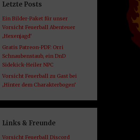
Letzte Posts
Ein Bilder-Paket für unser
Vorsicht Feuerball Abenteuer
‚Hexenjagd‘
Gratis Patreon-PDF: Orri
Schnaubenstaub, ein DnD
Sidekick-Heiler NPC
Vorsicht Feuerball zu Gast bei
‚Hinter dem Charakterbogen‘
Links & Freunde
Vorsicht Feuerball Discord