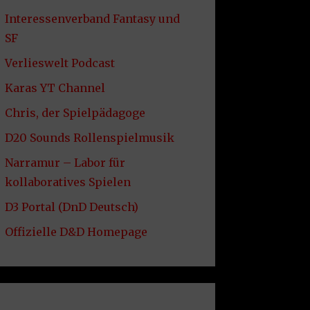
Interessenverband Fantasy und
SF
Verlieswelt Podcast
Karas YT Channel
Chris, der Spielpädagoge
D20 Sounds Rollenspielmusik
Narramur – Labor für
kollaboratives Spielen
D3 Portal (DnD Deutsch)
Offizielle D&D Homepage