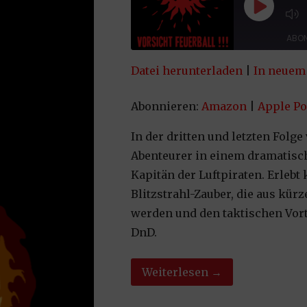
Play Epi
ABON
Datei herunterladen
|
In neuem 
TEILEN
Amazon
App
Spotify
Yo
Abonnieren:
Amazon
|
Apple Po
LINK
RSS FEED
In der dritten und letzten Folge
EMBED
Abenteurer in einem dramatis
Kapitän der Luftpiraten. Erlebt 
Blitzstrahl-Zauber, die aus kürz
werden und den taktischen Vort
DnD.
Weiterlesen →