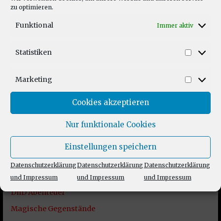
zu optimieren.
Funktional
Immer aktiv
Website
Statistiken
Statist
Marketing
Market
Cookies akzeptieren
Nur funktionale Cookies
Unsere Themen
Einstellungen speichern
Vorsicht Feuerball DnD Podcast
Datenschutzerklärung
Datenschutzerklärung
Datenschutzerklärung
Über den Podcast
und Impressum
und Impressum
und Impressum
DnD Abenteuer
Magische Gegenstände