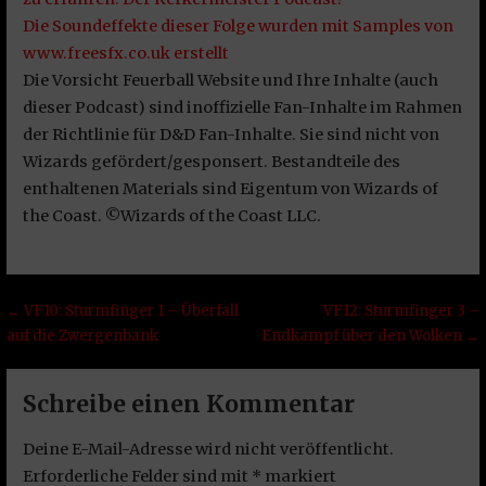
Die Soundeffekte dieser Folge wurden mit Samples von
www.freesfx.co.uk erstellt
Die Vorsicht Feuerball Website und Ihre Inhalte (auch
dieser Podcast) sind inoffizielle Fan-Inhalte im Rahmen
der Richtlinie für D&D Fan-Inhalte. Sie sind nicht von
Wizards gefördert/gesponsert. Bestandteile des
enthaltenen Materials sind Eigentum von Wizards of
the Coast. ©Wizards of the Coast LLC.
Beitragsnavigation
← VF10: Sturmfinger 1 – Überfall
VF12: Sturmfinger 3 –
auf die Zwergenbank
Endkampf über den Wolken →
Schreibe einen Kommentar
Deine E-Mail-Adresse wird nicht veröffentlicht.
Erforderliche Felder sind mit
*
markiert