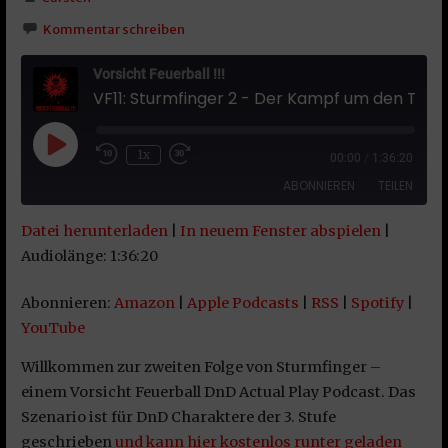
Kommentar schreiben
Vorsicht Feuerball !!!
VF11: Sturmfinger 2 - Der Kampf um den Tresor
Play Episode
1x
00:00
/
1:36:20
ABONNIEREN
TEILEN
Datei herunterladen
|
In neuem Fenster abspielen
|
TEILEN
Amazon
Apple Podcasts
Audiolänge: 1:36:20
RSS
Spotify
LINK
Abonnieren:
Amazon
|
Apple Podcasts
|
RSS
|
Spotify
|
YouTube
YouTube
EMBED
RSS FEED
Willkommen zur zweiten Folge von Sturmfinger –
einem Vorsicht Feuerball DnD Actual Play Podcast. Das
Szenario ist für DnD Charaktere der 3. Stufe
geschrieben
und kann hier kostenlos runter geladen