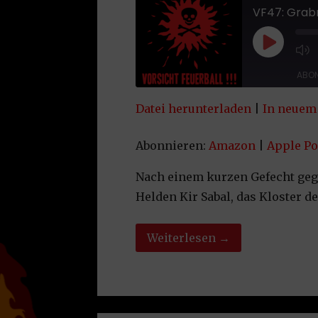
VF47: Grabm
Play Epi
ABON
Datei herunterladen
|
In neuem 
TEILEN
Amazon
App
Spotify
Yo
Abonnieren:
Amazon
|
Apple Po
LINK
RSS FEED
Nach einem kurzen Gefecht gege
EMBED
Helden Kir Sabal, das Kloster 
Weiterlesen →