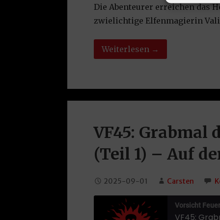
RSS FEED
Die Abenteurer erreichen das He
EMBED
zwielichtige Elfenmagierin Val
Weiterlesen →
VF45: Grabmal d
(Teil 1) – Auf d
2025-09-01
Carsten
K
Vorsicht Feuerb