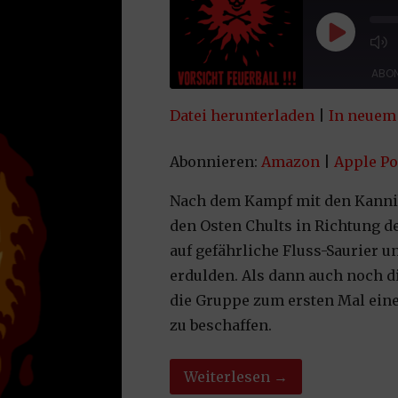
Play Epi
ABON
Datei herunterladen
|
In neuem 
TEILEN
Amazon
App
Spotify
Yo
Abonnieren:
Amazon
|
Apple Po
LINK
RSS FEED
Nach dem Kampf mit den Kanniba
EMBED
den Osten Chults in Richtung de
auf gefährliche Fluss-Saurier
erdulden. Als dann auch noch 
die Gruppe zum ersten Mal ein
zu beschaffen.
Weiterlesen →