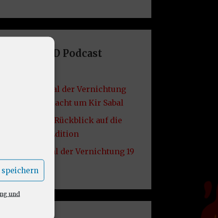
Letzte DND Podcast
Folgen
VF49: Grabmal der Vernichtung
20 – Die Schlacht um Kir Sabal
VF48: Lore – Rückblick auf die
2014er D&D Edition
VF47: Grabmal der Vernichtung 19
– Kir Sabal
 speichern
ung und