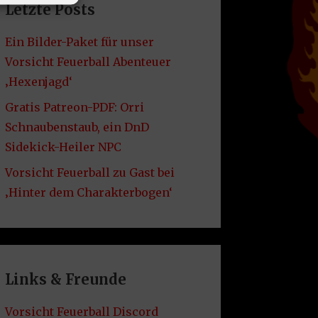
Letzte Posts
Ein Bilder-Paket für unser
Vorsicht Feuerball Abenteuer
‚Hexenjagd‘
Gratis Patreon-PDF: Orri
Schnaubenstaub, ein DnD
Sidekick-Heiler NPC
Vorsicht Feuerball zu Gast bei
‚Hinter dem Charakterbogen‘
Links & Freunde
Vorsicht Feuerball Discord