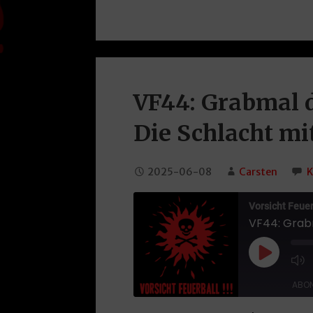
VF44: Grabmal d
Die Schlacht mi
2025-06-08
Carsten
K
Vorsicht Feuerb
Play Epi
ABON