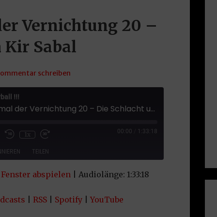
der Vernichtung 20 –
 Kir Sabal
ommentar schreiben
all !!!
VF49: Grabmal der Vernichtung 20 – Die Schlacht um Kir Sabal
sode
00:00
/
1:33:18
1x
NIEREN
TEILEN
Fenster abspielen
|
Audiolänge: 1:33:18
le Podcasts
RSS
uTube
dcasts
|
RSS
|
Spotify
|
YouTube