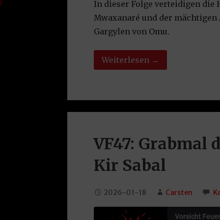
In dieser Folge verteidigen di
EMBED
Mwaxanaré und der mächtigen A
Gargylen von Omu.
Weiterlesen →
VF47: Grabmal d
Kir Sabal
2026-01-18
Carsten
K
Vorsicht Feuerb