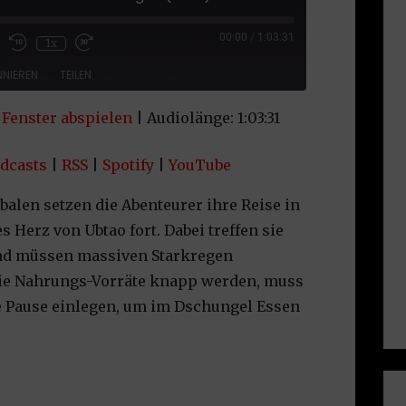
sode
00:00
/
1:03:31
1x
NIEREN
TEILEN
Fenster abspielen
|
Audiolänge: 1:03:31
le Podcasts
RSS
uTube
dcasts
|
RSS
|
Spotify
|
YouTube
len setzen die Abenteurer ihre Reise in
s Herz von Ubtao fort. Dabei treffen sie
 und müssen massiven Starkregen
die Nahrungs-Vorräte knapp werden, muss
e Pause einlegen, um im Dschungel Essen