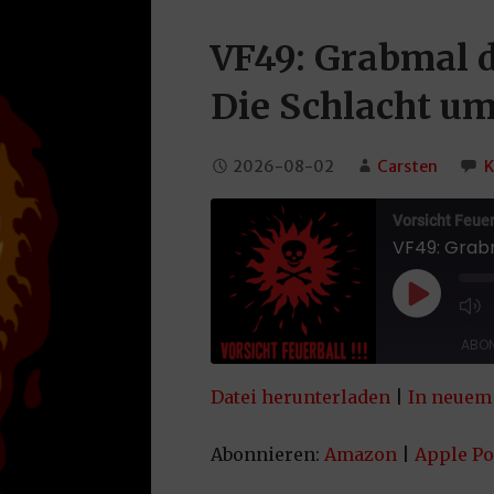
VF49: Grabmal 
Die Schlacht um
2026-08-02
Carsten
K
Vorsicht Feuerb
Play Epi
ABON
Datei herunterladen
|
In neuem 
TEILEN
Amazon
App
Spotify
Yo
Abonnieren:
Amazon
|
Apple Po
LINK
RSS FEED