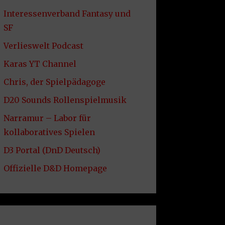
Interessenverband Fantasy und
SF
Verlieswelt Podcast
Karas YT Channel
Chris, der Spielpädagoge
D20 Sounds Rollenspielmusik
Narramur – Labor für
kollaboratives Spielen
D3 Portal (DnD Deutsch)
Offizielle D&D Homepage