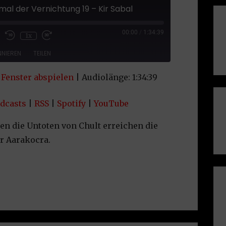
al der Vernichtung 19 – Kir Sabal
sode
00:00
/
1:34:39
1x
NIEREN
TEILEN
Fenster abspielen
|
Audiolänge: 1:34:39
le Podcasts
RSS
uTube
dcasts
|
RSS
|
Spotify
|
YouTube
n die Untoten von Chult erreichen die
der Aarakocra.