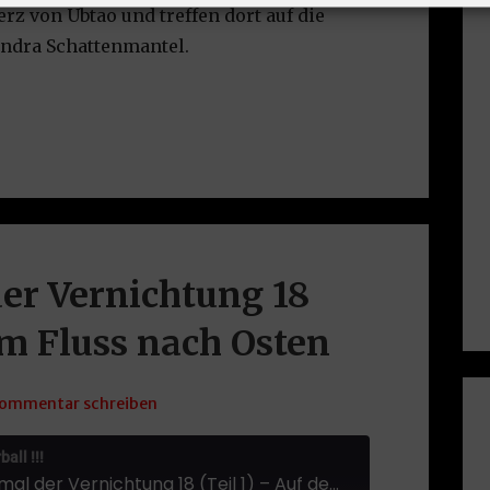
rz von Ubtao und treffen dort auf die
indra Schattenmantel.
er Vernichtung 18
em Fluss nach Osten
ommentar schreiben
all !!!
VF45: Grabmal der Vernichtung 18 (Teil 1) – Auf dem Fluss nach Osten