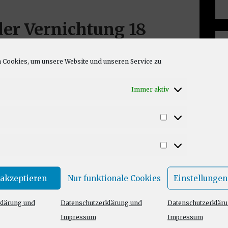
er Vernichtung 18
Herz von Ubtao
Cookies, um unsere Website und unseren Service zu
ommentar schreiben
Immer aktiv
all !!!
VF46: Grabmal der Vernichtung 18 (Teil 2) – Das Herz von Ubtao
Statistiken
sode
00:00
/
1:01:09
1x
Marketing
NIEREN
TEILEN
 akzeptieren
Nur funktionale Cookies
Einstellungen
Fenster abspielen
|
Audiolänge: 1:01:09
le Podcasts
RSS
klärung und
Datenschutzerklärung und
Datenschutzerklär
uTube
dcasts
|
RSS
|
Spotify
|
YouTube
Impressum
Impressum