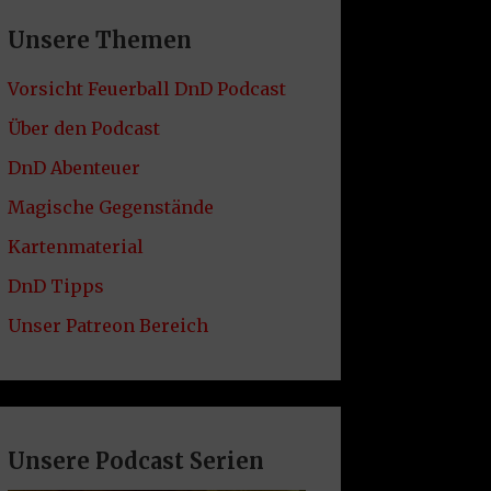
Unsere Themen
Vorsicht Feuerball DnD Podcast
Über den Podcast
DnD Abenteuer
Magische Gegenstände
Kartenmaterial
DnD Tipps
Unser Patreon Bereich
Unsere Podcast Serien