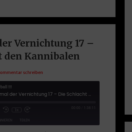
er Vernichtung 17 –
t den Kannibalen
ommentar schreiben
all !!!
VF44: Grabmal der Vernichtung 17 – Die Schlacht mit den Kannibalen
sode
00:00
/
1:38:11
1x
NIEREN
TEILEN