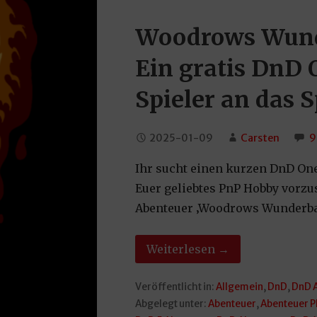
Woodrows Wund
Ein gratis DnD
Spieler an das 
2025-01-09
Carsten
9
Ihr sucht einen kurzen DnD One
Euer geliebtes PnP Hobby vorzus
Abenteuer ‚Woodrows Wunderbar
Weiterlesen →
Veröffentlicht in:
Allgemein
,
DnD
,
DnD 
Abgelegt unter:
Abenteuer
,
Abenteuer P