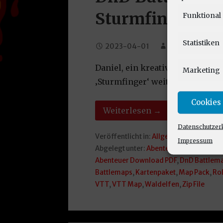
Sturmfinger
Funktional
Statistiken
2023-04-01
Carsten
1
Daniel, ein kreativer Pathfinder
Marketing
‚Sturmfinger‘ weitere Bodenpläne
Cookies
Weiterlesen →
Datenschutzer
Veröffentlicht in:
Allgemein
,
DnD
,
Karte
Impressum
Abgelegt unter:
Abenteuer
,
Battlemaps
Abenteuer Download PDF
,
DnD Battlem
Battlemaps
,
Kartenpaket
,
Map Pack
,
Rol
VTT
,
VTT Map
,
Waldelfen
,
Zip File