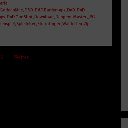
erial
,
Bodenpläne
,
D&D
,
D&D Battlemaps
,
DnD
,
DnD
aps
,
DnD One Shot
,
Download
,
Dungeon Master
,
JPG
lenspiel
,
Spielleiter
,
Sturmfinger
,
Waldelfen
,
Zip
2
Weiter →