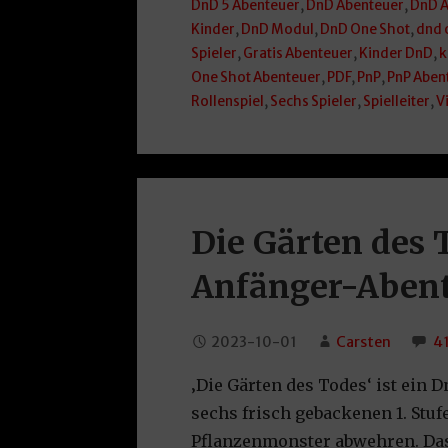
DnD 5 Abenteuer
,
DnD Abenteuer
,
DnD A
Kinder
,
DnD Modul
,
DnD One Shot
,
dnd 
Spieler
,
Gratis Abenteuer
,
Kinder DnD
,
k
One Shot Abenteuer
,
PDF
,
PnP
,
PnP Aben
Rollenspiel
,
Sechs Spieler
,
Spielleiter
,
V
Die Gärten des 
Anfänger-Aben
2023-10-01
Carsten
4
‚Die Gärten des Todes‘ ist ein 
sechs frisch gebackenen 1. Stu
Pflanzenmonster abwehren. Das