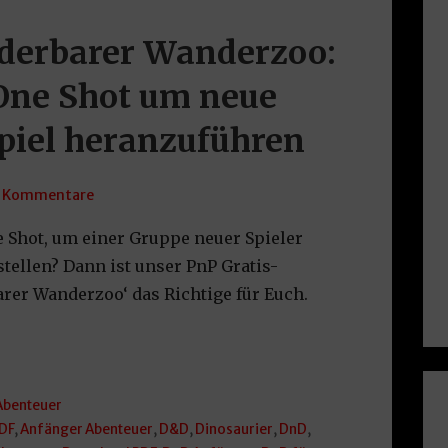
erbarer Wanderzoo:
 One Shot um neue
Spiel heranzuführen
 Kommentare
 Shot, um einer Gruppe neuer Spieler
tellen? Dann ist unser PnP Gratis-
er Wanderzoo‘ das Richtige für Euch.
Abenteuer
DF
,
Anfänger Abenteuer
,
D&D
,
Dinosaurier
,
DnD
,