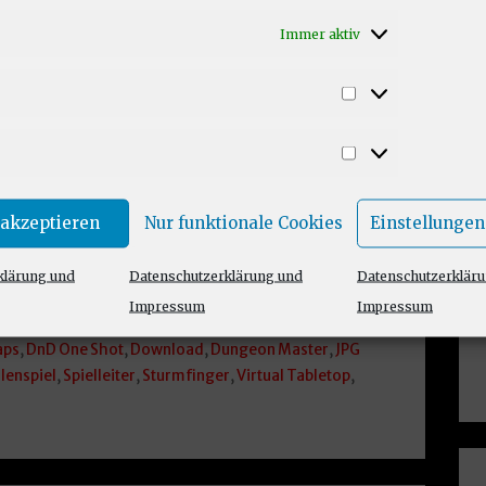
Immer aktiv
 Kommentar
Statistiken
-Spielleiter, hat für unser DnD One Shot
Marketing
 erstellt, die wir gerne mit Euch teilen.
 akzeptieren
Nur funktionale Cookies
Einstellungen
klärung und
Datenschutzerklärung und
Datenschutzerklär
nmaterial
Impressum
Impressum
,
Bodenpläne
,
D&D
,
D&D Battlemaps
,
DnD
,
DnD
aps
,
DnD One Shot
,
Download
,
Dungeon Master
,
JPG
lenspiel
,
Spielleiter
,
Sturmfinger
,
Virtual Tabletop
,