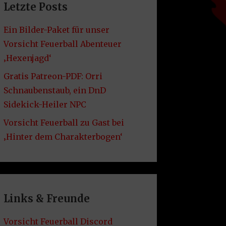
Letzte Posts
Ein Bilder-Paket für unser
Vorsicht Feuerball Abenteuer
‚Hexenjagd‘
Gratis Patreon-PDF: Orri
Schnaubenstaub, ein DnD
Sidekick-Heiler NPC
Vorsicht Feuerball zu Gast bei
‚Hinter dem Charakterbogen‘
Links & Freunde
Vorsicht Feuerball Discord