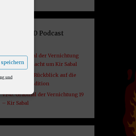
Letzte DND Podcast
Folgen
VF49: Grabmal der Vernichtung
 speichern
20 – Die Schlacht um Kir Sabal
VF48: Lore – Rückblick auf die
ung und
2014er D&D Edition
VF47: Grabmal der Vernichtung 19
– Kir Sabal