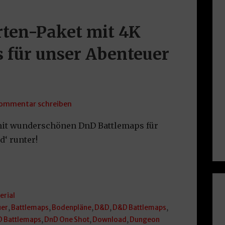
rten-Paket mit 4K
 für unser Abenteuer
ommentar schreiben
 mit wunderschönen DnD Battlemaps für
‘ runter!
erial
uer
,
Battlemaps
,
Bodenpläne
,
D&D
,
D&D Battlemaps
,
 Battlemaps
,
DnD One Shot
,
Download
,
Dungeon