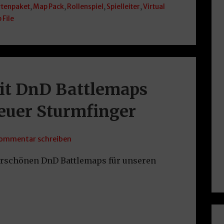
rtenpaket
,
Map Pack
,
Rollenspiel
,
Spielleiter
,
Virtual
p File
it DnD Battlemaps
euer Sturmfinger
ommentar schreiben
erschönen DnD Battlemaps für unseren