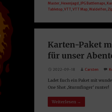
Master
,
Hexenjagd
,
JPG Battlemaps
,
Ka
Tabletop
,
VTT
,
VTT Map
,
Waldelfen
,
Zi
Karten-Paket m
für unser Abent
2022-09-18
Carsten
K
Ladet Euch ein Paket mit wund
One Shot ‚Sturmfinger‘ runter!
Weiterlesen →