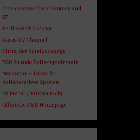
Interessenverband Fantasy und
SF
Verlieswelt Podcast
Karas YT Channel
Chris, der Spielpädagoge
D20 Sounds Rollenspielmusik
Narramur – Labor für
kollaboratives Spielen
D3 Portal (DnD Deutsch)
Offizielle D&D Homepage