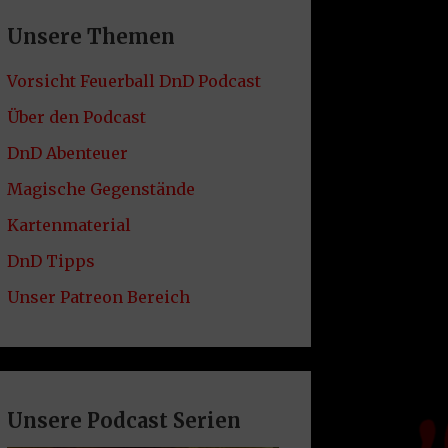
Unsere Themen
Vorsicht Feuerball DnD Podcast
Über den Podcast
DnD Abenteuer
Magische Gegenstände
Kartenmaterial
DnD Tipps
Unser Patreon Bereich
Unsere Podcast Serien