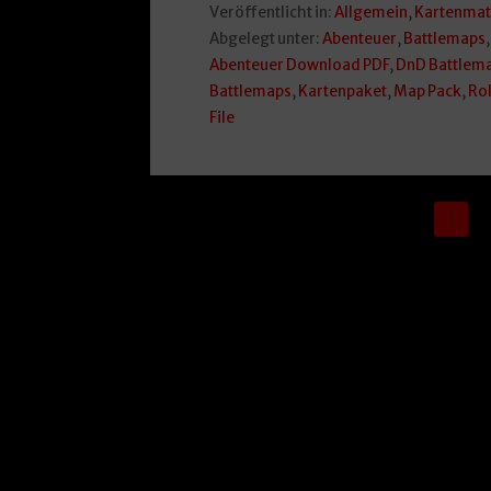
Veröffentlicht in:
Allgemein
,
Kartenmat
Abgelegt unter:
Abenteuer
,
Battlemaps
Abenteuer Download PDF
,
DnD Battlem
Battlemaps
,
Kartenpaket
,
Map Pack
,
Rol
File
Beitrag
1
Navigation