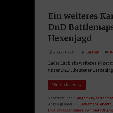
Ein weiteres Ka
DnD Battlemaps
Hexenjagd
2022-10-24
Carsten
K
Ladet Euch ein weiteres Paket
unser D&D Abenteuer ‚Hexenjagd
Weiterlesen →
Veröffentlicht in:
Allgemein
,
Kartenmat
Abgelegt unter:
4K Battlemaps
,
Abente
DnD
,
DnD Abenteuer Download PDF
,
DnD