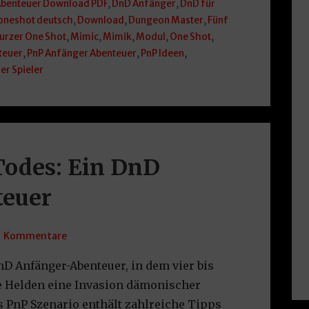
benteuer Download PDF
,
DnD Anfänger
,
DnD für
oneshot deutsch
,
Download
,
Dungeon Master
,
Fünf
urzer One Shot
,
Mimic
,
Mimik
,
Modul
,
One Shot
,
teuer
,
PnP Anfänger Abenteuer
,
PnP Ideen
,
ier Spieler
Todes: Ein DnD
teuer
1 Kommentare
DnD Anfänger-Abenteuer, in dem vier bis
fe Helden eine Invasion dämonischer
 PnP Szenario enthält zahlreiche Tipps