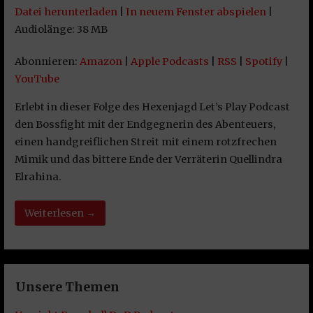
Datei herunterladen
|
In neuem Fenster abspielen
|
TEILEN
Amazon
Apple Podcasts
Audiolänge: 38 MB
RSS
Spotify
LINK
Abonnieren:
Amazon
|
Apple Podcasts
|
RSS
|
Spotify
|
YouTube
YouTube
EMBED
RSS FEED
Erlebt in dieser Folge des Hexenjagd Let’s Play Podcast
den Bossfight mit der Endgegnerin des Abenteuers,
einen handgreiflichen Streit mit einem rotzfrechen
Mimik und das bittere Ende der Verräterin Quellindra
Elrahina.
Weiterlesen →
Unsere Themen