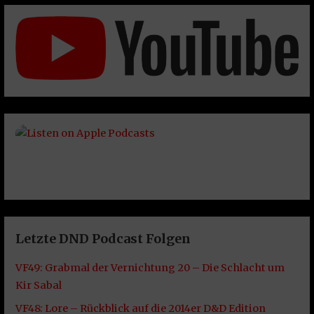
Letzte DND Podcast Folgen
VF49: Grabmal der Vernichtung 20 – Die Schlacht um
Kir Sabal
VF48: Lore – Rückblick auf die 2014er D&D Edition