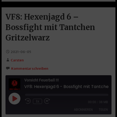
VF8: Hexenjagd 6 –
Bossfight mit Tantchen
Gritzelwarz
2021-06-05
Carsten
Kommentar schreiben
Vorsicht Feuerball !!!
VF8: Hexenjagd 6 - Bossfight mit Tantchen Gritzelwarz
Play Episode
1x
00:00
/
38 MB
ABONNIEREN
TEILEN