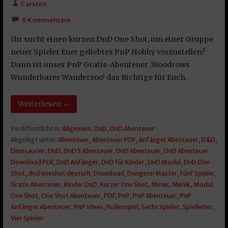
Carsten
9 Kommentare
Ihr sucht einen kurzen DnD One Shot, um einer Gruppe
neuer Spieler Euer geliebtes PnP Hobby vorzustellen?
Dann ist unser PnP Gratis-Abenteuer ‚Woodrows
Wunderbarer Wanderzoo‘ das Richtige für Euch.
Weiterlesen →
Veröffentlicht in:
Allgemein
,
DnD
,
DnD Abenteuer
Abgelegt unter:
Abenteuer
,
Abenteuer PDF
,
Anfänger Abenteuer
,
D&D
,
Dinosaurier
,
DnD
,
DnD 5 Abenteuer
,
DnD Abenteuer
,
DnD Abenteuer
Download PDF
,
DnD Anfänger
,
DnD für Kinder
,
DnD Modul
,
DnD One
Shot
,
dnd oneshot deutsch
,
Download
,
Dungeon Master
,
Fünf Spieler
,
Gratis Abenteuer
,
Kinder DnD
,
kurzer One Shot
,
Mimic
,
Mimik
,
Modul
,
One Shot
,
One Shot Abenteuer
,
PDF
,
PnP
,
PnP Abenteuer
,
PnP
Anfänger Abenteuer
,
PnP Ideen
,
Rollenspiel
,
Sechs Spieler
,
Spielleiter
,
Vier Spieler