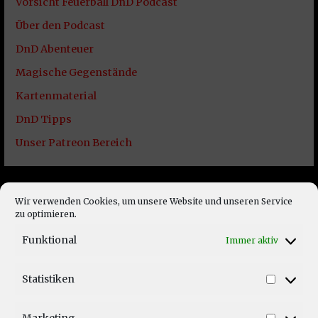
Vorsicht Feuerball DnD Podcast
Über den Podcast
DnD Abenteuer
Magische Gegenstände
Kartenmaterial
DnD Tipps
Unser Patreon Bereich
Wir verwenden Cookies, um unsere Website und unseren Service
Unsere Podcast Serien
zu optimieren.
Funktional
Immer aktiv
Statistiken
Statist