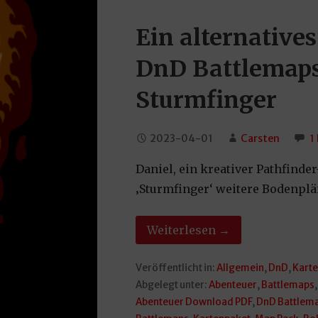
Ein alternative
DnD Battlemaps
Sturmfinger
2023-04-01
Carsten
1
Daniel, ein kreativer Pathfinder
‚Sturmfinger‘ weitere Bodenpläne
Weiterlesen →
Veröffentlicht in:
Allgemein
,
DnD
,
Karte
Abgelegt unter:
Abenteuer
,
Battlemaps
Abenteuer Download PDF
,
DnD Battlem