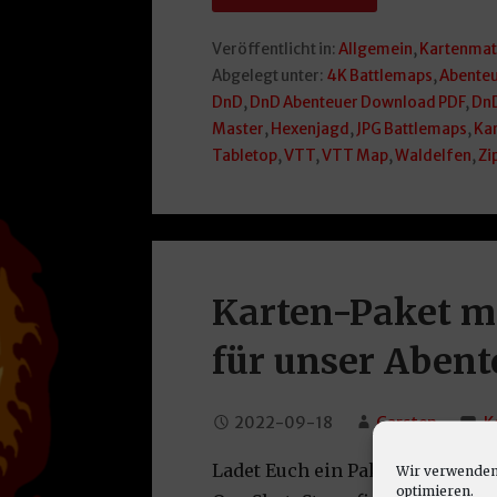
Veröffentlicht in:
Allgemein
,
Kartenmat
Abgelegt unter:
4K Battlemaps
,
Abente
DnD
,
DnD Abenteuer Download PDF
,
DnD
Master
,
Hexenjagd
,
JPG Battlemaps
,
Ka
Tabletop
,
VTT
,
VTT Map
,
Waldelfen
,
Zi
Karten-Paket m
für unser Abent
2022-09-18
Carsten
K
Ladet Euch ein Paket mit wund
Wir verwenden 
optimieren.