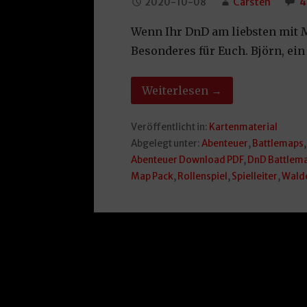
2020-10-08
Carsten
4
Wenn Ihr DnD am liebsten mit M
Besonderes für Euch. Björn, ei
Weiterlesen →
Veröffentlicht in:
Kartenmaterial
Abgelegt unter:
Abenteuer
,
Battlemaps
Abenteuer Download PDF
,
DnD Battlem
Map Pack
,
Rollenspiel
,
Spielleiter
,
Wald