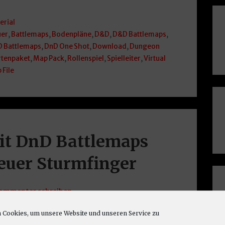
erial
uer
,
Battlemaps
,
Bodenpläne
,
D&D
,
D&D Battlemaps
,
 Battlemaps
,
DnD One Shot
,
Download
,
Dungeon
rtenpaket
,
Map Pack
,
Rollenspiel
,
Spielleiter
,
Virtual
p File
it DnD Battlemaps
euer Sturmfinger
ommentar schreiben
erschönen DnD Battlemaps für unseren
Cookies, um unsere Website und unseren Service zu