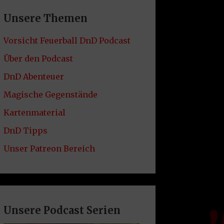
Unsere Themen
Vorsicht Feuerball DnD Podcast
Über den Podcast
DnD Abenteuer
Magische Gegenstände
Kartenmaterial
DnD Tipps
Unser Patreon Bereich
Unsere Podcast Serien