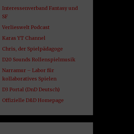
Interessenverband Fantasy und
SF
Verlieswelt Podcast
Karas YT Channel
Chris, der Spielpädagoge
D20 Sounds Rollenspielmusik
Narramur – Labor für
kollaboratives Spielen
D3 Portal (DnD Deutsch)
Offizielle D&D Homepage