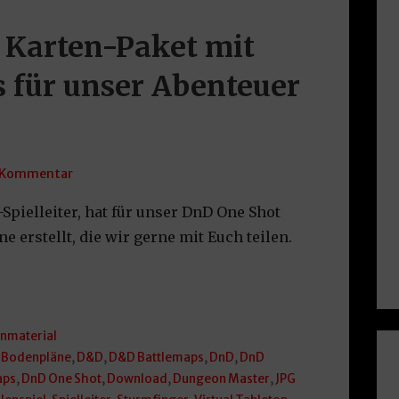
s Karten-Paket mit
 für unser Abenteuer
 Kommentar
-Spielleiter, hat für unser DnD One Shot
 erstellt, die wir gerne mit Euch teilen.
nmaterial
,
Bodenpläne
,
D&D
,
D&D Battlemaps
,
DnD
,
DnD
aps
,
DnD One Shot
,
Download
,
Dungeon Master
,
JPG