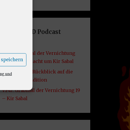
Letzte DND Podcast
Folgen
VF49: Grabmal der Vernichtung
 speichern
20 – Die Schlacht um Kir Sabal
VF48: Lore – Rückblick auf die
ung und
2014er D&D Edition
VF47: Grabmal der Vernichtung 19
– Kir Sabal