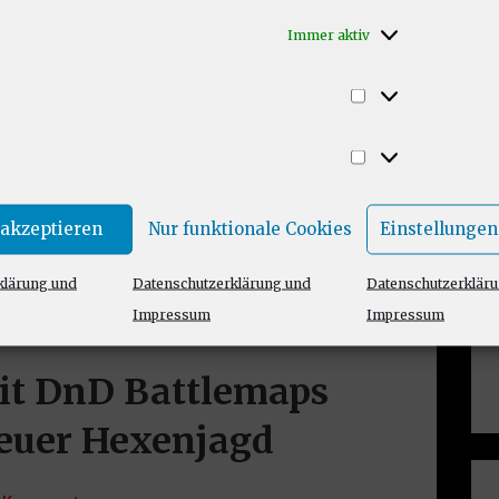
Immer aktiv
Statistiken
erial
,
Bodenpläne
,
D&D
,
D&D Battlemaps
,
DnD
,
DnD
Marketing
aps
,
DnD One Shot
,
Download
,
Dungeon Master
,
JPG
lenspiel
,
Spielleiter
,
Sturmfinger
,
Waldelfen
,
Zip
 akzeptieren
Nur funktionale Cookies
Einstellungen
klärung und
Datenschutzerklärung und
Datenschutzerklär
Impressum
Impressum
it DnD Battlemaps
teuer Hexenjagd