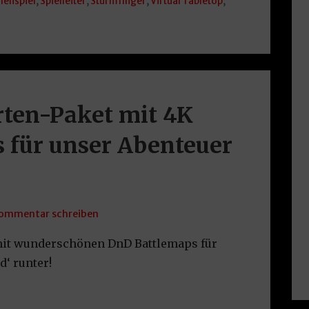
lenspiel
,
Spielleiter
,
Sturmfinger
,
Virtual Tabletop
,
rten-Paket mit 4K
 für unser Abenteuer
ommentar schreiben
 mit wunderschönen DnD Battlemaps für
‘ runter!