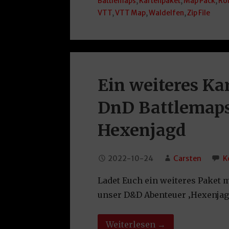
Battlemaps
,
Kartenpaket
,
Map Pack
,
Rol
VTT
,
VTT Map
,
Waldelfen
,
Zip File
Ein weiteres Ka
DnD Battlemaps
Hexenjagd
2022-10-24
Carsten
K
Ladet Euch ein weiteres Paket
unser D&D Abenteuer ‚Hexenjagd
Weiterlesen →