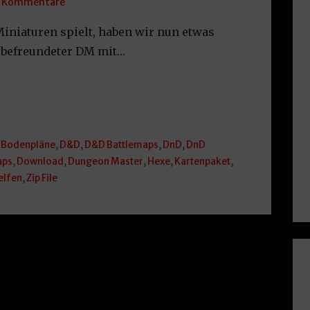
 Kommentare
iniaturen spielt, haben wir nun etwas
n befreundeter DM mit…
,
Bodenpläne
,
D&D
,
D&D Battlemaps
,
DnD
,
DnD
aps
,
Download
,
Dungeon Master
,
Hexe
,
Kartenpaket
,
elfen
,
Zip File