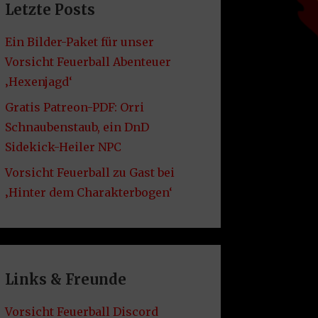
Letzte Posts
Ein Bilder-Paket für unser
Vorsicht Feuerball Abenteuer
‚Hexenjagd‘
Gratis Patreon-PDF: Orri
Schnaubenstaub, ein DnD
Sidekick-Heiler NPC
Vorsicht Feuerball zu Gast bei
‚Hinter dem Charakterbogen‘
Links & Freunde
Vorsicht Feuerball Discord