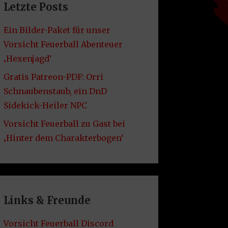
Letzte Posts
Ein Bilder-Paket für unser
Vorsicht Feuerball Abenteuer
‚Hexenjagd‘
Gratis Patreon-PDF: Orri
Schnaubenstaub, ein DnD
Sidekick-Heiler NPC
Vorsicht Feuerball zu Gast bei
‚Hinter dem Charakterbogen‘
Links & Freunde
Vorsicht Feuerball Discord