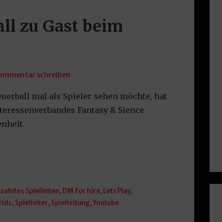
all zu Gast beim
ommentar schreiben
uerball mal als Spieler sehen möchte, hat
nteressenverbandes Fantasy & Sience
enheit.
zahltes Spielleiten
,
DM for hire
,
Lets Play
,
rlds
,
Spielleiter
,
Spielleitung
,
Youtube