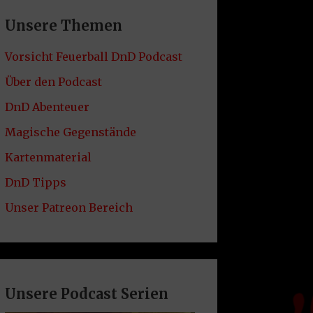
Unsere Themen
Vorsicht Feuerball DnD Podcast
Über den Podcast
DnD Abenteuer
Magische Gegenstände
Kartenmaterial
DnD Tipps
Unser Patreon Bereich
Unsere Podcast Serien