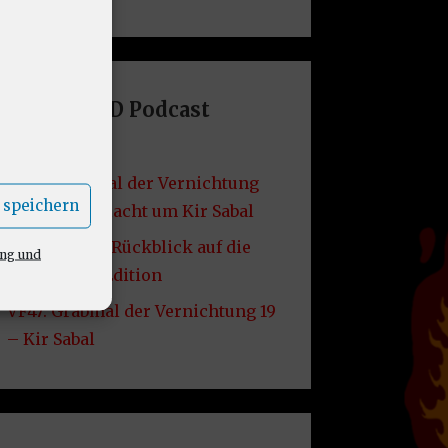
Letzte DND Podcast
Folgen
VF49: Grabmal der Vernichtung
 speichern
20 – Die Schlacht um Kir Sabal
VF48: Lore – Rückblick auf die
ung und
2014er D&D Edition
VF47: Grabmal der Vernichtung 19
– Kir Sabal