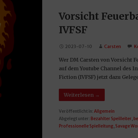
Vorsicht Feuerb
IVFSF
2023-07-10
Carsten
K
Wer DM Carsten von Vorsicht Fe
auf dem Youtube Channel des I
Fiction (IVFSF) jetzt dazu Geleg
Weiterlesen →
Veröffentlicht in:
Allgemein
Abgelegt unter:
Bezahlter Speilleiter
,
be
Professionelle Spielleitung
,
Savage Wo