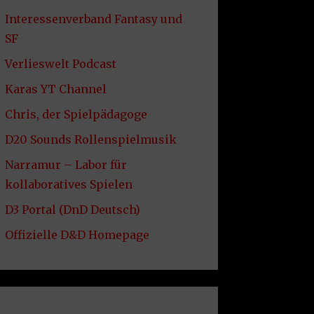
Interessenverband Fantasy und
SF
Verlieswelt Podcast
Karas YT Channel
Chris, der Spielpädagoge
D20 Sounds Rollenspielmusik
Narramur – Labor für
kollaboratives Spielen
D3 Portal (DnD Deutsch)
Offizielle D&D Homepage