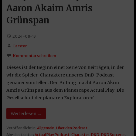
Aaron Akaim Amris
Grünspan
2024-08-13
Carsten
Kommentar schreiben
Dieses ist der Beginn einer Serie von Beiträgen, in der
wir die Spieler-Charaktere unseres DnD-Podcast
genauer vorstellen. Den Anfang macht Aaron Akim
Amris Grünspan aus dem Planescape Actual Play ‚Die
Gesellschaft der planaren Exploratoren‘.
Weiterlesen →
Veröffentlicht in:
Allgemein
,
Über den Podcast
Abgelegt unter:
Actual Play Podcast
,
Charakter
,
D&D
,
D&D Sorcerer
,