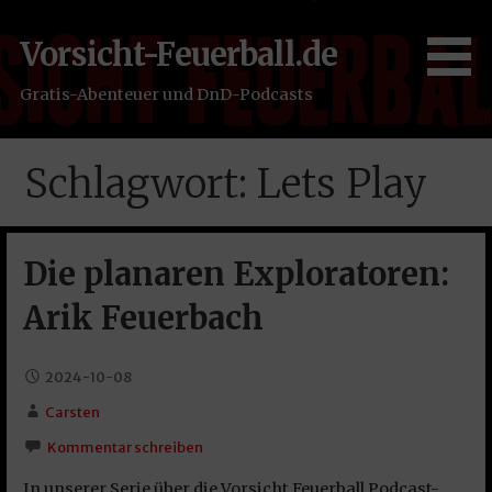
Zum
Inhalt
Vorsicht-Feuerball.de
springen
Gratis-Abenteuer und DnD-Podcasts
Schlagwort: Lets Play
Die planaren Exploratoren:
Arik Feuerbach
2024-10-08
Carsten
Kommentar schreiben
In unserer Serie über die Vorsicht Feuerball Podcast-