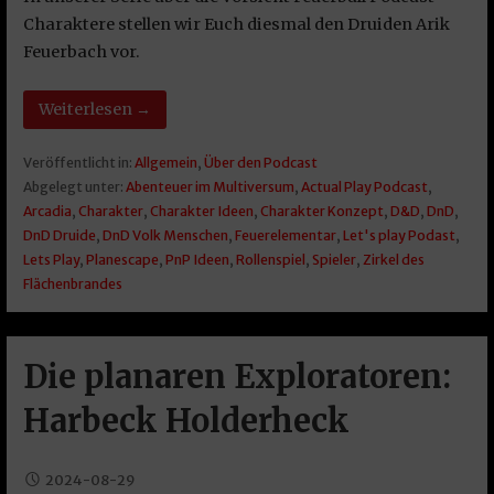
Charaktere stellen wir Euch diesmal den Druiden Arik
Feuerbach vor.
Weiterlesen →
Veröffentlicht in:
Allgemein
,
Über den Podcast
Abgelegt unter:
Abenteuer im Multiversum
,
Actual Play Podcast
,
Arcadia
,
Charakter
,
Charakter Ideen
,
Charakter Konzept
,
D&D
,
DnD
,
DnD Druide
,
DnD Volk Menschen
,
Feuerelementar
,
Let's play Podast
,
Lets Play
,
Planescape
,
PnP Ideen
,
Rollenspiel
,
Spieler
,
Zirkel des
Flächenbrandes
Die planaren Exploratoren:
Harbeck Holderheck
2024-08-29