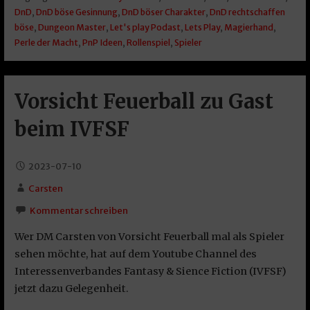
DnD
,
DnD böse Gesinnung
,
DnD böser Charakter
,
DnD rechtschaffen
böse
,
Dungeon Master
,
Let's play Podast
,
Lets Play
,
Magierhand
,
Perle der Macht
,
PnP Ideen
,
Rollenspiel
,
Spieler
Vorsicht Feuerball zu Gast
beim IVFSF
2023-07-10
Carsten
Kommentar schreiben
Wer DM Carsten von Vorsicht Feuerball mal als Spieler
sehen möchte, hat auf dem Youtube Channel des
Interessenverbandes Fantasy & Sience Fiction (IVFSF)
jetzt dazu Gelegenheit.