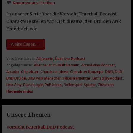
Kommentar schreiben
In unserer Serie über die Vorsicht Feuerball Podcast-
Charaktere stellen wir Euch diesmal den Druiden Arik
Feuerbach vor.
Weiterlesen →
Veröffentlicht in:
Allgemein
,
Über den Podcast
Abgelegt unter:
Abenteuer im Multiversum
,
Actual Play Podcast
,
Arcadia
,
Charakter
,
Charakter Ideen
,
Charakter Konzept
,
D&D
,
DnD
,
DnD Druide
,
DnD Volk Menschen
,
Feuerelementar
,
Let's play Podast
,
Lets Play
,
Planescape
,
PnP Ideen
,
Rollenspiel
,
Spieler
,
Zirkel des
Flächenbrandes
Unsere Themen
Vorsicht Feuerball DnD Podcast