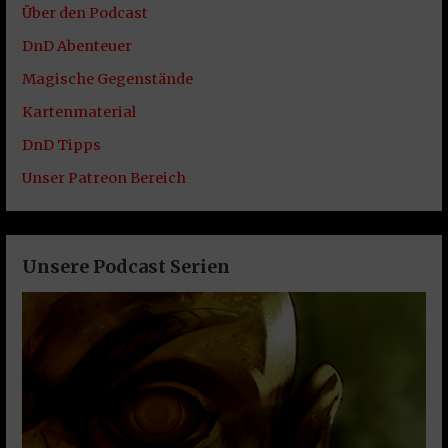
Über den Podcast
DnD Abenteuer
Magische Gegenstände
Kartenmaterial
DnD Tipps
Unser Patreon Bereich
Unsere Podcast Serien