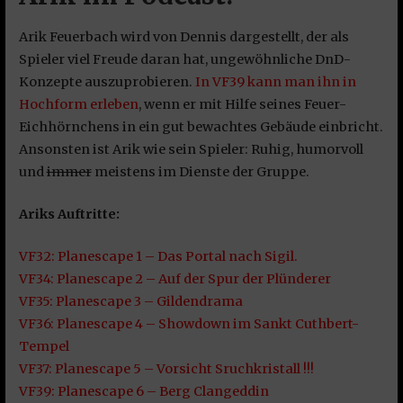
Arik Feuerbach wird von Dennis dargestellt, der als
Spieler viel Freude daran hat, ungewöhnliche DnD-
Konzepte auszuprobieren.
In VF39 kann man ihn in
Hochform erleben
, wenn er mit Hilfe seines Feuer-
Eichhörnchens in ein gut bewachtes Gebäude einbricht.
Ansonsten ist Arik wie sein Spieler: Ruhig, humorvoll
und
immer
meistens im Dienste der Gruppe.
Ariks Auftritte:
VF32: Planescape 1 – Das Portal nach Sigil.
VF34: Planescape 2 – Auf der Spur der Plünderer
VF35: Planescape 3 – Gildendrama
VF36: Planescape 4 – Showdown im Sankt Cuthbert-
Tempel
VF37: Planescape 5 – Vorsicht Sruchkristall !!!
VF39: Planescape 6 – Berg Clangeddin