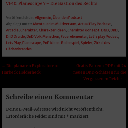
VF40: Planescape 7 – Die Bastion des Rechts
Veröffentlicht in:
Allgemein
,
Über den Podcast
Abgelegt unter:
Abenteuer im Multiversum
,
Actual Play Podcast
,
Arcadia
,
Charakter
,
Charakter Ideen
,
Charakter Konzept
,
D&D
,
DnD
,
DnD Druide
,
DnD Volk Menschen
,
Feuerelementar
,
Let's play Podast
,
Lets Play
,
Planescape
,
PnP Ideen
,
Rollenspiel
,
Spieler
,
Zirkel des
Flächenbrandes
Beitragsnavigation
← Die planaren Exploratoren:
Gratis Patreon-PDF mit 24
Harbeck Holderheck
neuen DnD-Schätzen für die
Vergessenen Reiche →
Schreibe einen Kommentar
Deine E-Mail-Adresse wird nicht veröffentlicht.
Erforderliche Felder sind mit
*
markiert