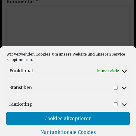
Kommentar
*
Wir verwenden Cookies, um unsere Website und unseren Service
zu optimieren.
Funktional
Immer aktiv
Name
*
Statistiken
Statist
Marketing
Market
E-Mail-Adresse
*
Cookies akzeptieren
Nur funktionale Cookies