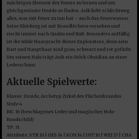
mächtigen Element des Feuers zu lernen und um
gleichgesinnte Druide zu finden. Arik liebt schlichtweg
alles, was mit Feuer zu tun hat – auch das Feuerwasser.
Seine Kleidung ist mit Brandlöchern versehen und
riecht immer nach Qualm und Ruß. Besonders auffällig
ist die wilde
Haarpracht dieses Explorators, denn sein
Bart und Haupthaar sind grau, schwarz und rot gefärbt.
Um seinen Hals trägt Arik ein Stück Obsidian an einer
Lederschnur.
Aktuelle Spielwerte:
Klasse: Druide, Archetyp Zirkel des Flächenbrandes
Stufe 4
RK: 16 (beschlagenes Leder und magischer Holz-
Rundschild)
TP: 31
Attribute: STR 10 | GES 14 | KON 14 | INT 10 | WEI 17 | CHA