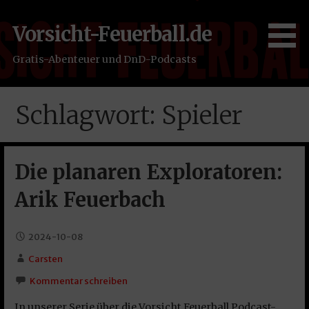
Zum
Inhalt
Vorsicht-Feuerball.de
springen
Gratis-Abenteuer und DnD-Podcasts
Schlagwort: Spieler
Die planaren Exploratoren:
Arik Feuerbach
2024-10-08
Carsten
Kommentar schreiben
In unserer Serie über die Vorsicht Feuerball Podcast-