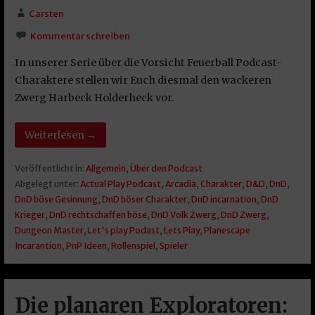
Carsten
Kommentar schreiben
In unserer Serie über die Vorsicht Feuerball Podcast-
Charaktere stellen wir Euch diesmal den wackeren
Zwerg Harbeck Holderheck vor.
Weiterlesen →
Veröffentlicht in:
Allgemein
,
Über den Podcast
Abgelegt unter:
Actual Play Podcast
,
Arcadia
,
Charakter
,
D&D
,
DnD
,
DnD böse Gesinnung
,
DnD böser Charakter
,
DnD incarnation
,
DnD
Krieger
,
DnD rechtschaffen böse
,
DnD Volk Zwerg
,
DnD Zwerg
,
Dungeon Master
,
Let's play Podast
,
Lets Play
,
Planescape
Incarantion
,
PnP Ideen
,
Rollenspiel
,
Spieler
Die planaren Exploratoren: