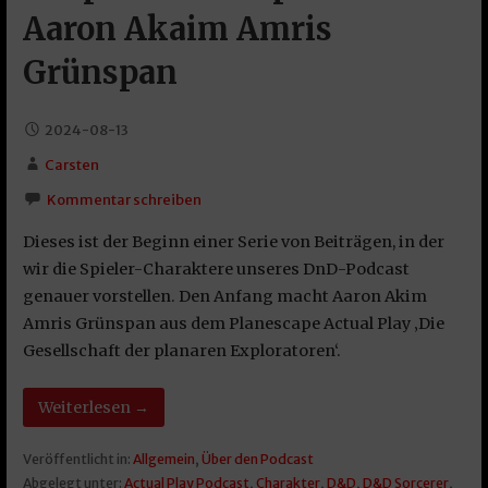
Aaron Akaim Amris
Grünspan
2024-08-13
Carsten
Kommentar schreiben
Dieses ist der Beginn einer Serie von Beiträgen, in der
wir die Spieler-Charaktere unseres DnD-Podcast
genauer vorstellen. Den Anfang macht Aaron Akim
Amris Grünspan aus dem Planescape Actual Play ‚Die
Gesellschaft der planaren Exploratoren‘.
Weiterlesen →
Veröffentlicht in:
Allgemein
,
Über den Podcast
Abgelegt unter:
Actual Play Podcast
,
Charakter
,
D&D
,
D&D Sorcerer
,