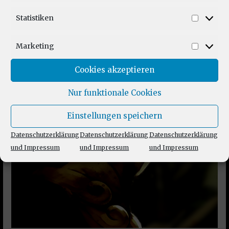
Unsere Podcast Serien
Statistiken
Statist
Marketing
Market
Cookies akzeptieren
Nur funktionale Cookies
Einstellungen speichern
Datenschutzerklärung
Datenschutzerklärung
Datenschutzerklärung
und Impressum
und Impressum
und Impressum