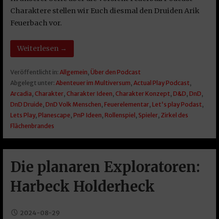
Charaktere stellen wir Euch diesmal den Druiden Arik
Feuerbach vor.
Weiterlesen →
Veröffentlicht in:
Allgemein
,
Über den Podcast
Abgelegt unter:
Abenteuer im Multiversum
,
Actual Play Podcast
,
Arcadia
,
Charakter
,
Charakter Ideen
,
Charakter Konzept
,
D&D
,
DnD
,
DnD Druide
,
DnD Volk Menschen
,
Feuerelementar
,
Let's play Podast
,
Lets Play
,
Planescape
,
PnP Ideen
,
Rollenspiel
,
Spieler
,
Zirkel des
Flächenbrandes
Die planaren Exploratoren:
Harbeck Holderheck
2024-08-29