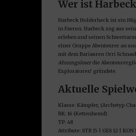
Wer ist Harbec
Harbeck Holderheck ist ein Hü
in Faerun. Harbeck zog aus se
erleben und seinen Schwertarm 
einer Gruppe Abenteurer an und
mit dem Bariauren Orri Schnau
Ahnungsloser
die Abenteurergil
Exploratoren‘ gründete.
Aktuelle Spielw
Klasse:
Kämpfer, (Archetyp Cha
RK:
16 (Kettenhemd)
TP:
48
Attribute: STR 15 | GES 12 | KON 