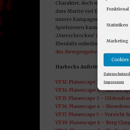
Charakter, doch wenn man dem P
Funktional
dass Martin viel Erfahrung aus
unsere Kampagne bringt. Einig
Statistiken
Spielszenen kann man erleben,
‚Unerschrocken‘
in Folge VF36
Marketing
Ebenfalls unbedingt hörenswer
des Zwergengottes Clangeddin.
Cookies
Harbecks Auftritte:
Datenschutzer
VF32: Planescape 1 – Das Portal 
Impressum
VF34: Planescape 2 – Auf der Sp
VF35: Planescape 3 – Gildendr
VF36: Planescape 4 – Showdow
VF37: Planescape 5 – Vorsicht Sr
VF39: Planescape 6 – Berg Cla