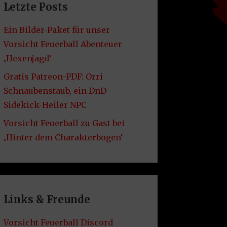
Letzte Posts
Ein Bilder-Paket für unser
Vorsicht Feuerball Abenteuer
‚Hexenjagd‘
Gratis Patreon-PDF: Orri
Schnaubenstaub, ein DnD
Sidekick-Heiler NPC
Vorsicht Feuerball zu Gast bei
‚Hinter dem Charakterbogen‘
Links & Freunde
Vorsicht Feuerball Discord