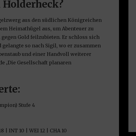
k Holderheck?
gelzwerg aus den südlichen Königreichen
inem Heimathügel aus, um Abenteuer zu
gegen Gold feilzubieten. Er schloss sich
 gelangte so nach Sigil, wo er zusammen
benstaub und einer Handvoll weiterer
de ‚Die Gesellschaft planaren
erte:
mpion) Stufe 4
18 | INT 10 | WEI 12 | CHA 10