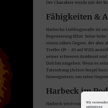
Der Charakter wurde mit der St
Fähigkeiten & A
Harbecks Lieblingswaffe ist sei
Begeisterung führt. Seine hohe
einem zähen Gegner, der aber 
Treffer (19 – 20 auf W20) auste
seiner schweren Armbrust und 
Dolche) umgehen. Wenn es sein
Tatendrang (Action Surge) kurz
hinwegsetzen, um seine Gegner
Harbeck im Pod
Wir verwenden 
Harbeck wird von Martin gespie
optimieren.