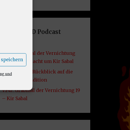
Letzte DND Podcast
Folgen
VF49: Grabmal der Vernichtung
 speichern
20 – Die Schlacht um Kir Sabal
VF48: Lore – Rückblick auf die
ung und
2014er D&D Edition
VF47: Grabmal der Vernichtung 19
– Kir Sabal