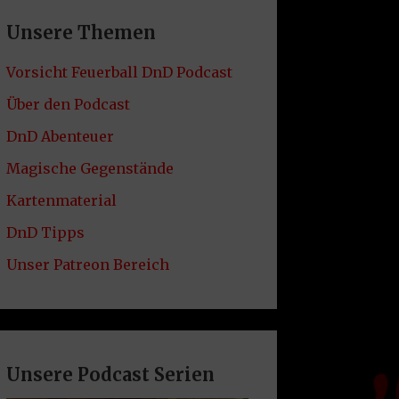
Unsere Themen
Vorsicht Feuerball DnD Podcast
Über den Podcast
DnD Abenteuer
Magische Gegenstände
Kartenmaterial
DnD Tipps
Unser Patreon Bereich
Unsere Podcast Serien