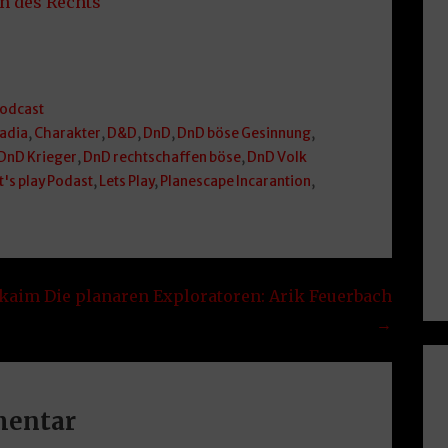
on des Rechts
Podcast
adia
,
Charakter
,
D&D
,
DnD
,
DnD böse Gesinnung
,
DnD Krieger
,
DnD rechtschaffen böse
,
DnD Volk
t's play Podast
,
Lets Play
,
Planescape Incarantion
,
Akaim
Die planaren Exploratoren: Arik Feuerbach
→
mentar