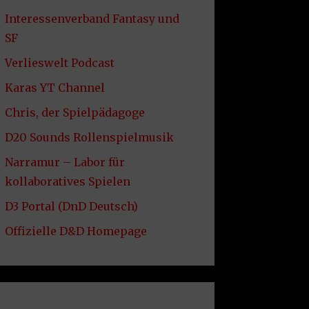
Interessenverband Fantasy und
SF
Verlieswelt Podcast
Karas YT Channel
Chris, der Spielpädagoge
D20 Sounds Rollenspielmusik
Narramur – Labor für
kollaboratives Spielen
D3 Portal (DnD Deutsch)
Offizielle D&D Homepage