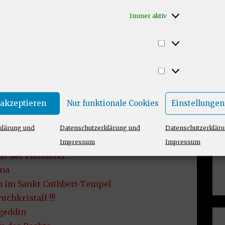
odcast eine Weile folgt, merkt man,
Immer aktiv
 anderen Rollenspiel-Systemen mit in
e von Harbecks interessantesten
 wenn der sture Zwerg das Seelen-Wesen
Statistiken
in seinem Bewusstsein aufnimmt.
t ist Harbecks
Besuch in der Heimstatt
Marketing
 akzeptieren
Nur funktionale Cookies
Einstellungen
klärung und
Datenschutzerklärung und
Datenschutzerklär
nach Sigil.
Impressum
Impressum
ur der Plünderer
ama
n im Sankt Cuthbert-Tempel
uchkristall !!!
ngeddin