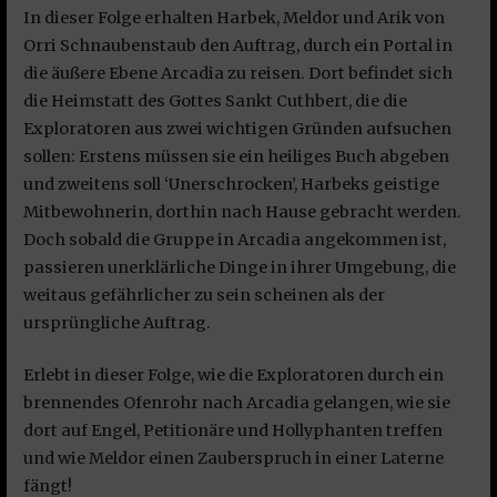
In dieser Folge erhalten Harbek, Meldor und Arik von
Orri Schnaubenstaub den Auftrag, durch ein Portal in
die äußere Ebene Arcadia zu reisen. Dort befindet sich
die Heimstatt des Gottes Sankt Cuthbert, die die
Exploratoren aus zwei wichtigen Gründen aufsuchen
sollen: Erstens müssen sie ein heiliges Buch abgeben
und zweitens soll ‘Unerschrocken’, Harbeks geistige
Mitbewohnerin, dorthin nach Hause gebracht werden.
Doch sobald die Gruppe in Arcadia angekommen ist,
passieren unerklärliche Dinge in ihrer Umgebung, die
weitaus gefährlicher zu sein scheinen als der
ursprüngliche Auftrag.
Erlebt in dieser Folge, wie die Exploratoren durch ein
brennendes Ofenrohr nach Arcadia gelangen, wie sie
dort auf Engel, Petitionäre und Hollyphanten treffen
und wie Meldor einen Zauberspruch in einer Laterne
fängt!