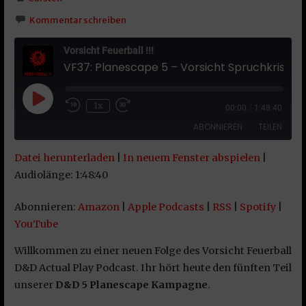
Kommentar schreiben
Vorsicht Feuerball !!!
VF37: Planescape 5 – Vorsicht Spruchkristall !!!
Play Episode
1x
00:00
/
1:48:40
ABONNIEREN
TEILEN
Datei herunterladen
|
In neuem Fenster abspielen
|
TEILEN
Amazon
Apple Podcasts
Audiolänge: 1:48:40
RSS
Spotify
LINK
Abonnieren:
Amazon
|
Apple Podcasts
|
RSS
|
Spotify
|
YouTube
YouTube
EMBED
RSS FEED
Willkommen zu einer neuen Folge des Vorsicht Feuerball
D&D Actual Play Podcast. Ihr hört heute den fünften Teil
unserer
D&D 5 Planescape Kampagne
.