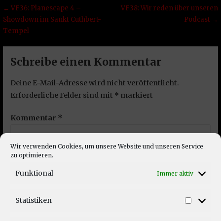
Beitragsnavigation
← VF36: Planescape 4 –
VF38: Wir reden über unseren
Showdown im Sankt Cuthbert-
Podcast →
Tempel
Schreibe einen Kommentar
Deine E-Mail-Adresse wird nicht veröffentlicht.
Erforderliche Felder sind mit
*
markiert
Kommentar
*
Wir verwenden Cookies, um unsere Website und unseren Service
zu optimieren.
Funktional
Immer aktiv
Statistiken
Statist