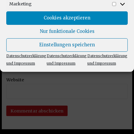
Marketing
Market
Cookies akzeptieren
Name
*
Nur funktionale Cookies
Einstellungen speichern
E-Mail-Adresse
*
Datenschutzerklärung
Datenschutzerklärung
Datenschutzerklärung
und Impressum
und Impressum
und Impressum
Website