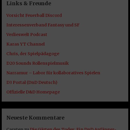
Links & Freunde
Vorsicht Feuerball Discord
Interessenverband Fantasy und SF
Verlieswelt Podcast
Karas YT Channel
Chris, der Spielpädagoge
D20 Sounds Rollenspielmusik
Narramur – Labor für kollaboratives Spielen
D3 Portal (DnD Deutsch)
Offizielle D&D Homepage
Neueste Kommentare
Carsten
zu
Die Gärten des Todes: Ein DnD Anfänger-