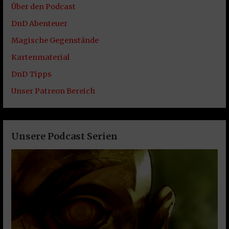
Über den Podcast
DnD Abenteuer
Magische Gegenstände
Kartenmaterial
DnD Tipps
Unser Patreon Bereich
Unsere Podcast Serien