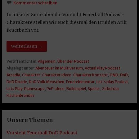
Kommentar schreiben
In unserer Serie über die Vorsicht Feuerball Podcast-
Charaktere stellen wir Euch diesmal den Druiden Arik
Feuerbach vor.
Weiterlesen →
Veröffentlicht in:
Allgemein
,
Über den Podcast
Abgelegt unter:
Abenteuer im Multiversum
,
Actual Play Podcast
,
Arcadia
,
Charakter
,
Charakter Ideen
,
Charakter Konzept
,
D&D
,
DnD
,
DnD Druide
,
DnD Volk Menschen
,
Feuerelementar
,
Let's play Podast
,
Lets Play
,
Planescape
,
PnP Ideen
,
Rollenspiel
,
Spieler
,
Zirkel des
Flächenbrandes
Unsere Themen
Vorsicht Feuerball DnD Podcast