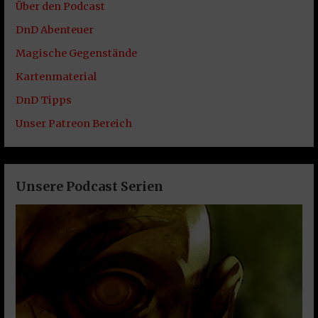
Über den Podcast
DnD Abenteuer
Magische Gegenstände
Kartenmaterial
DnD Tipps
Unser Patreon Bereich
Unsere Podcast Serien