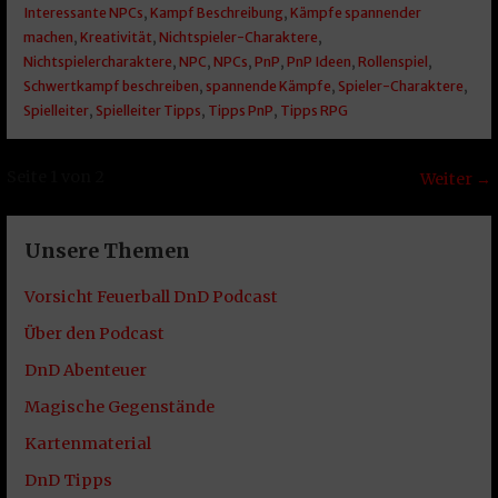
Interessante NPCs
,
Kampf Beschreibung
,
Kämpfe spannender
machen
,
Kreativität
,
Nichtspieler-Charaktere
,
Nichtspielercharaktere
,
NPC
,
NPCs
,
PnP
,
PnP Ideen
,
Rollenspiel
,
Schwertkampf beschreiben
,
spannende Kämpfe
,
Spieler-Charaktere
,
Spielleiter
,
Spielleiter Tipps
,
Tipps PnP
,
Tipps RPG
Beitrag
Seite 1 von 2
Weiter →
Navigation
Unsere Themen
Vorsicht Feuerball DnD Podcast
Über den Podcast
DnD Abenteuer
Magische Gegenstände
Kartenmaterial
DnD Tipps