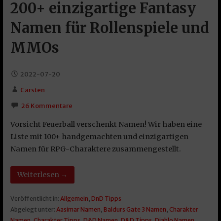
200+ einzigartige Fantasy
Namen für Rollenspiele und
MMOs
2022-07-20
Carsten
26 Kommentare
Vorsicht Feuerball verschenkt Namen! Wir haben eine
Liste mit 100+ handgemachten und einzigartigen
Namen für RPG-Charaktere zusammengestellt.
Weiterlesen →
Veröffentlicht in:
Allgemein
,
DnD Tipps
Abgelegt unter:
Aasimar Namen
,
Baldurs Gate 3 Namen
,
Charakter
Namen
,
Charakter Tipps
,
D&D Namen
,
D&D Tipps
,
Diablo Namen
,