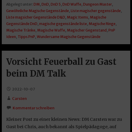
Abgelegt unter:
DM
,
DnD
,
DnD 5
,
DnD Waffe
,
Dungeon Master
,
Gewöhnliche Magische Gegenstände
,
Liste magischer gegenstände
,
Liste magsicher Gegenstände D&D
,
Magic Items
,
Magische
Gegenstände DnD
,
magische gegenstände liste
,
Magische Ringe
,
Magische Tränke
,
Magische Waffe
,
Magischer Gegenstand
,
PnP
Ideen
,
Tipps PnP
,
Wundersame Magische Gegenstände
Vorsicht Feuerball zu Gast
beim DM Talk
2022-10-07
Carsten
Kommentar schreiben
Kleiner Post zu einer kleinen News: DM Carsten war zu
Gast bei Chris, auch bekannt als Spielpädagoge, auf