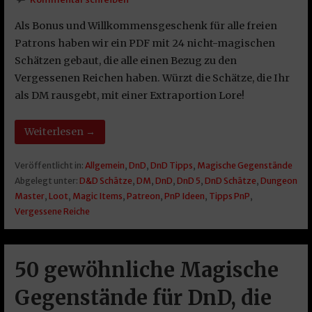
Als Bonus und Willkommensgeschenk für alle freien
Patrons haben wir ein PDF mit 24 nicht-magischen
Schätzen gebaut, die alle einen Bezug zu den
Vergessenen Reichen haben. Würzt die Schätze, die Ihr
als DM rausgebt, mit einer Extraportion Lore!
Weiterlesen →
Veröffentlicht in:
Allgemein
,
DnD
,
DnD Tipps
,
Magische Gegenstände
Abgelegt unter:
D&D Schätze
,
DM
,
DnD
,
DnD 5
,
DnD Schätze
,
Dungeon
Master
,
Loot
,
Magic Items
,
Patreon
,
PnP Ideen
,
Tipps PnP
,
Vergessene Reiche
50 gewöhnliche Magische
Gegenstände für DnD, die