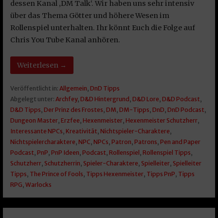
dessen Kanal ‚DM Talk‘. Wir haben uns sehr intensiv
über das Thema Götter und höhere Wesen im
Rollenspiel unterhalten. Ihr könnt Euch die Folge auf
Chris You Tube Kanal anhören.
Weiterlesen →
Veröffentlicht in:
Allgemein
,
DnD Tipps
Abgelegt unter:
Archfey
,
D&D Hintergrund
,
D&D Lore
,
D&D Podcast
,
D&D Tipps
,
Der Prinz des Frostes
,
DM
,
DM-Tipps
,
DnD
,
DnD Podcast
,
Dungeon Master
,
Erzfee
,
Hexenmeister
,
Hexenmeister Schutzherr
,
Interessante NPCs
,
Kreativität
,
Nichtspieler-Charaktere
,
Nichtspielercharaktere
,
NPC
,
NPCs
,
Patron
,
Patrons
,
Pen and Paper
Podcast
,
PnP
,
PnP Ideen
,
Podcast
,
Rollenspiel
,
Rollenspiel Tipps
,
Schutzherr
,
Schutzherrin
,
Spieler-Charaktere
,
Spielleiter
,
Spielleiter
Tipps
,
The Prince of Fools
,
Tipps Hexenmeister
,
Tipps PnP
,
Tipps
RPG
,
Warlocks