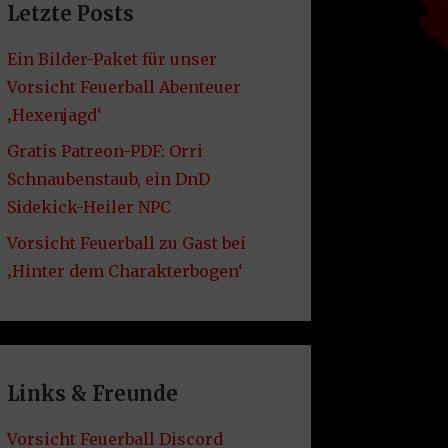
Letzte Posts
Ein Bilder-Paket für unser
Vorsicht Feuerball Abenteuer
‚Hexenjagd‘
Gratis Patreon-PDF: Orri
Schnaubenstaub, ein DnD
Sidekick-Heiler NPC
Vorsicht Feuerball zu Gast bei
‚Hinter dem Charakterbogen‘
Links & Freunde
Vorsicht Feuerball Discord