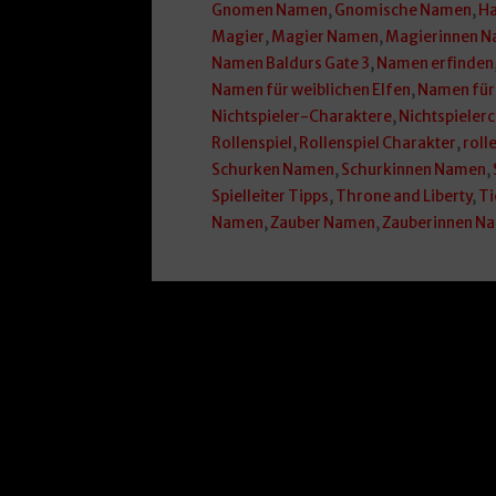
Gnomen Namen
,
Gnomische Namen
,
Ha
Magier
,
Magier Namen
,
Magierinnen 
Namen Baldurs Gate 3
,
Namen erfinden
Namen für weiblichen Elfen
,
Namen für
Nichtspieler-Charaktere
,
Nichtspieler
Rollenspiel
,
Rollenspiel Charakter
,
roll
Schurken Namen
,
Schurkinnen Namen
,
Spielleiter Tipps
,
Throne and Liberty
,
Ti
Namen
,
Zauber Namen
,
Zauberinnen N