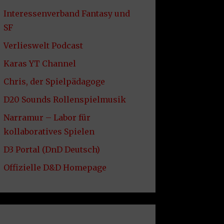
Interessenverband Fantasy und
SF
Verlieswelt Podcast
Karas YT Channel
Chris, der Spielpädagoge
D20 Sounds Rollenspielmusik
Narramur – Labor für
kollaboratives Spielen
D3 Portal (DnD Deutsch)
Offizielle D&D Homepage