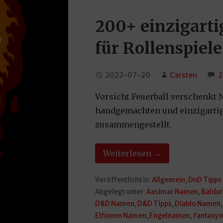
200+ einzigart
für Rollenspie
2022-07-20
Carsten
2
Vorsicht Feuerball verschenkt 
handgemachten und einzigarti
zusammengestellt.
Weiterlesen →
Veröffentlicht in:
Allgemein
,
DnD Tipps
Abgelegt unter:
Aasimar Namen
,
Baldur
D&D Namen
,
D&D Tipps
,
Diablo Namen
Elfinnen Namen
,
Engelnamen
,
fantasy 