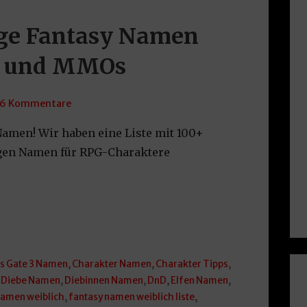
ige Fantasy Namen
le und MMOs
6 Kommentare
Namen! Wir haben eine Liste mit 100+
gen Namen für RPG-Charaktere
s Gate 3 Namen
,
Charakter Namen
,
Charakter Tipps
,
,
Diebe Namen
,
Diebinnen Namen
,
DnD
,
Elfen Namen
,
namen weiblich
,
fantasy namen weiblich liste
,