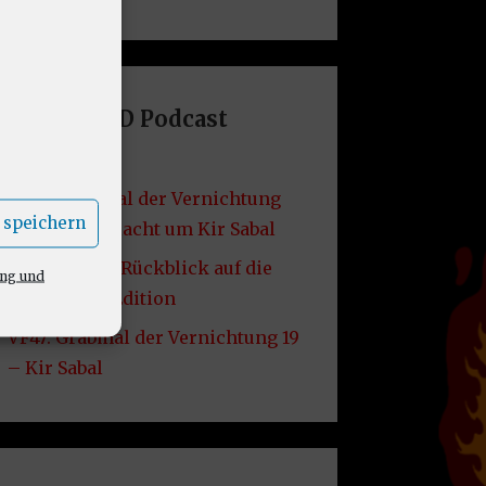
Letzte DND Podcast
Folgen
VF49: Grabmal der Vernichtung
 speichern
20 – Die Schlacht um Kir Sabal
VF48: Lore – Rückblick auf die
ung und
2014er D&D Edition
VF47: Grabmal der Vernichtung 19
– Kir Sabal