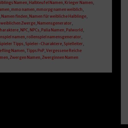
lblings Namen
,
Halbteufel Namen
,
Krieger Namen
,
Namen
,
mmo namen
,
mmorpg namen weiblich
,
,
Namen finden
,
Namen für weibliche Halblinge
,
 weiblichen Zwerge
,
Namensgenerator
,
charaktere
,
NPC
,
NPCs
,
Palia Namen
,
Palworld
,
enspiel namen
,
rollenspiel namensgenerator
,
Spieler Tipps
,
Spieler-Charaktere
,
Spielleiter
,
efling Namen
,
Tipps PnP
,
Vergessene Reiche
amen
,
Zwergen Namen
,
Zwerginnen Namen