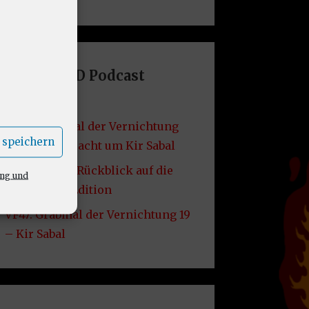
Letzte DND Podcast
Folgen
VF49: Grabmal der Vernichtung
 speichern
20 – Die Schlacht um Kir Sabal
VF48: Lore – Rückblick auf die
ung und
2014er D&D Edition
VF47: Grabmal der Vernichtung 19
– Kir Sabal