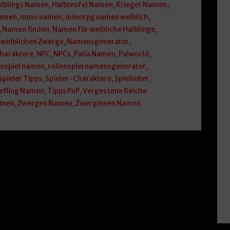
lblings Namen
,
Halbteufel Namen
,
Krieger Namen
,
Namen
,
mmo namen
,
mmorpg namen weiblich
,
,
Namen finden
,
Namen für weibliche Halblinge
,
 weiblichen Zwerge
,
Namensgenerator
,
charaktere
,
NPC
,
NPCs
,
Palia Namen
,
Palworld
,
enspiel namen
,
rollenspiel namensgenerator
,
Spieler Tipps
,
Spieler-Charaktere
,
Spielleiter
,
efling Namen
,
Tipps PnP
,
Vergessene Reiche
amen
,
Zwergen Namen
,
Zwerginnen Namen