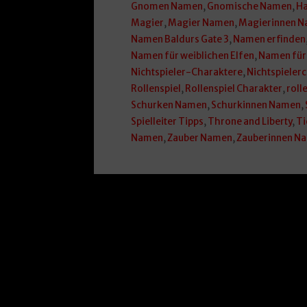
Gnomen Namen
,
Gnomische Namen
,
Ha
Magier
,
Magier Namen
,
Magierinnen 
Namen Baldurs Gate 3
,
Namen erfinden
Namen für weiblichen Elfen
,
Namen für
Nichtspieler-Charaktere
,
Nichtspieler
Rollenspiel
,
Rollenspiel Charakter
,
roll
Schurken Namen
,
Schurkinnen Namen
,
Spielleiter Tipps
,
Throne and Liberty
,
Ti
Namen
,
Zauber Namen
,
Zauberinnen N