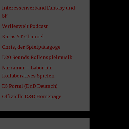
Interessenverband Fantasy und
SF
Verlieswelt Podcast
Karas YT Channel
Chris, der Spielpädagoge
D20 Sounds Rollenspielmusik
Narramur – Labor für
kollaboratives Spielen
D3 Portal (DnD Deutsch)
Offizielle D&D Homepage