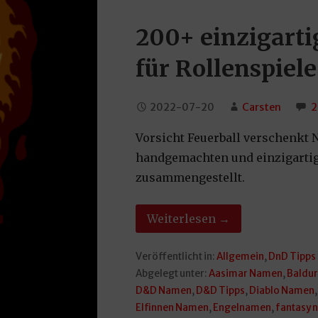
200+ einzigart
für Rollenspie
2022-07-20
Carsten
2
Vorsicht Feuerball verschenkt 
handgemachten und einzigarti
zusammengestellt.
Weiterlesen →
Veröffentlicht in:
Allgemein
,
DnD Tipps
Abgelegt unter:
Aasimar Namen
,
Baldur
D&D Namen
,
D&D Tipps
,
Diablo Namen
Elfinnen Namen
,
Engelnamen
,
fantasy 