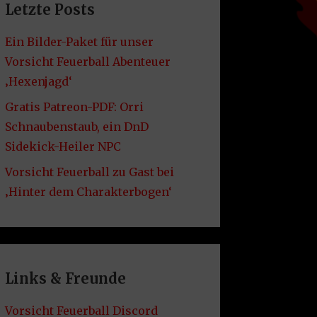
Letzte Posts
Ein Bilder-Paket für unser
Vorsicht Feuerball Abenteuer
‚Hexenjagd‘
Gratis Patreon-PDF: Orri
Schnaubenstaub, ein DnD
Sidekick-Heiler NPC
Vorsicht Feuerball zu Gast bei
‚Hinter dem Charakterbogen‘
Links & Freunde
Vorsicht Feuerball Discord