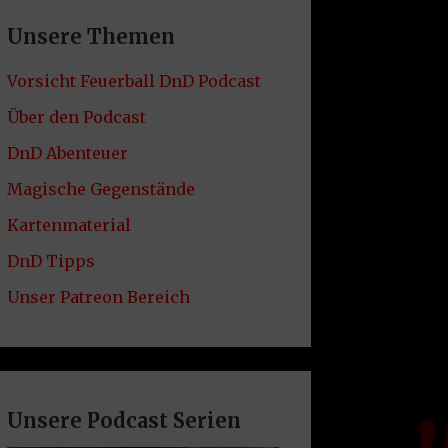
Unsere Themen
Vorsicht Feuerball DnD Podcast
Über den Podcast
DnD Abenteuer
Magische Gegenstände
Kartenmaterial
DnD Tipps
Unser Patreon Bereich
Unsere Podcast Serien