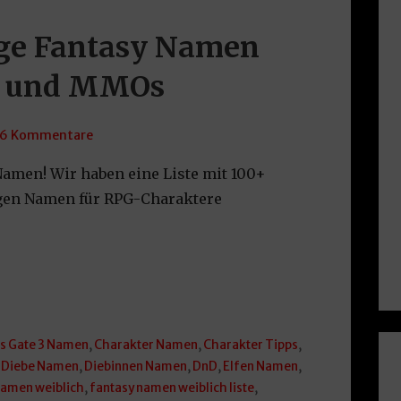
ige Fantasy Namen
le und MMOs
6 Kommentare
Namen! Wir haben eine Liste mit 100+
gen Namen für RPG-Charaktere
s Gate 3 Namen
,
Charakter Namen
,
Charakter Tipps
,
,
Diebe Namen
,
Diebinnen Namen
,
DnD
,
Elfen Namen
,
namen weiblich
,
fantasy namen weiblich liste
,