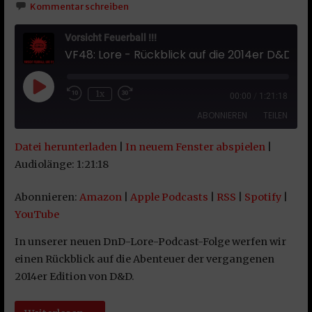
Kommentar schreiben
Vorsicht Feuerball !!!
VF48: Lore - Rückblick auf die 2014er D&D Edition
Play Episode
1x
00:00
/
1:21:18
ABONNIEREN
TEILEN
Datei herunterladen
|
In neuem Fenster abspielen
|
TEILEN
Amazon
Apple Podcasts
Audiolänge: 1:21:18
RSS
Spotify
LINK
Abonnieren:
Amazon
|
Apple Podcasts
|
RSS
|
Spotify
|
YouTube
YouTube
EMBED
RSS FEED
In unserer neuen DnD-Lore-Podcast-Folge werfen wir
einen Rückblick auf die Abenteuer der vergangenen
2014er Edition von D&D.