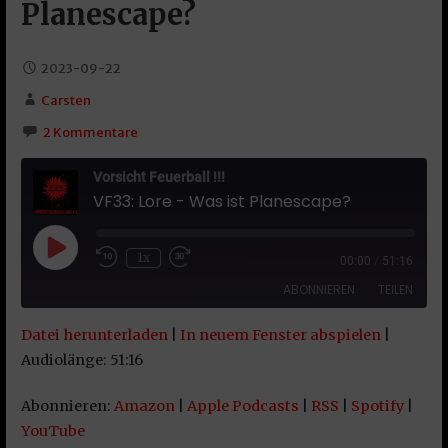
Planescape?
2023-09-22
Carsten
2 Kommentare
Vorsicht Feuerball !!!
VF33: Lore - Was ist Planescape?
Play Episode
1x
00:00
/
51:16
ABONNIEREN
TEILEN
Datei herunterladen
|
In neuem Fenster abspielen
|
TEILEN
Amazon
Apple Podcasts
Audiolänge: 51:16
RSS
Spotify
LINK
Abonnieren:
Amazon
|
Apple Podcasts
|
RSS
|
Spotify
|
YouTube
YouTube
EMBED
RSS FEED