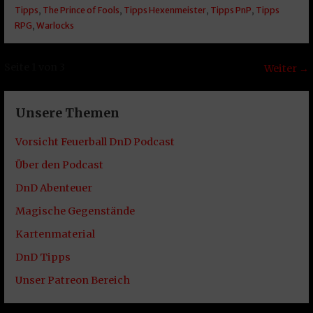
Tipps
,
The Prince of Fools
,
Tipps Hexenmeister
,
Tipps PnP
,
Tipps
RPG
,
Warlocks
Beitrag
Seite 1 von 3
Weiter →
Navigation
Unsere Themen
Vorsicht Feuerball DnD Podcast
Über den Podcast
DnD Abenteuer
Magische Gegenstände
Kartenmaterial
DnD Tipps
Unser Patreon Bereich