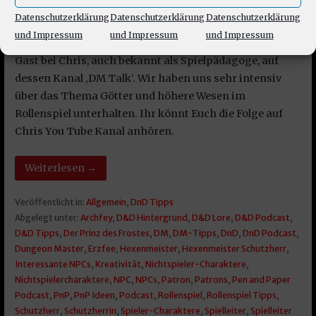
Kommentar schreiben
Datenschutzerklärung
Datenschutzerklärung
Datenschutzerklärung
und Impressum
und Impressum
und Impressum
Kleiner Post zu einer kleinen News: DM Carsten war zu
Gast bei Chris, auch bekannt als Spielpädagoge, auf
dessen Kanal ‚DM Talk‘. Wir haben uns sehr intensiv
über das Thema Götter und höhere Wesen im
Rollenspiel unterhalten. Ihr könnt Euch die Folge auf
Chris You Tube Kanal anhören.
Weiterlesen →
Veröffentlicht in:
Allgemein
,
DnD Tipps
Abgelegt unter:
Archfey
,
D&D Hintergrund
,
D&D Lore
,
D&D Podcast
,
D&D Tipps
,
Der Prinz des Frostes
,
DM
,
DM-Tipps
,
DnD
,
DnD Podcast
,
Dungeon Master
,
Erzfee
,
Hexenmeister
,
Hexenmeister Schutzherr
,
Interessante NPCs
,
Kreativität
,
Nichtspieler-Charaktere
,
Nichtspielercharaktere
,
NPC
,
NPCs
,
Patron
,
Patrons
,
Pen and Paper
Podcast
,
PnP
,
PnP Ideen
,
Podcast
,
Rollenspiel
,
Rollenspiel Tipps
,
Schutzherr
,
Schutzherrin
,
Spieler-Charaktere
,
Spielleiter
,
Spielleiter