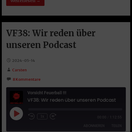
Weiterlesen →
VF38: Wir reden über
unseren Podcast
2024-05-14
Carsten
8 Kommentare
Vorsicht Feuerball !!!
VF38: Wir reden über unseren Podcast
Play Episode
1x
00:00
/
1:12:55
ABONNIEREN
TEILEN