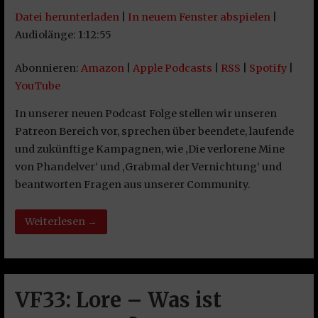
Datei herunterladen
|
In neuem Fenster abspielen
|
TEILEN
Amazon
Apple Podcasts
Audiolänge: 1:12:55
RSS
Spotify
LINK
Abonnieren:
Amazon
|
Apple Podcasts
|
RSS
|
Spotify
|
YouTube
YouTube
EMBED
RSS FEED
In unserer neuen Podcast Folge stellen wir unseren
Patreon Bereich vor, sprechen über beendete, laufende
und zukünftige Kampagnen, wie ‚Die verlorene Mine
von Phandelver‘ und ‚Grabmal der Vernichtung‘ und
beantworten Fragen aus unserer Community.
Weiterlesen →
VF33: Lore – Was ist