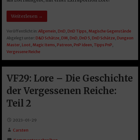
Weiterlesen →
Veröffentlicht in:
Allgemein
,
DnD
,
DnD Tipps
,
Magische Gegenstände
Abgelegt unter:
D&D Schätze
,
DM
,
DnD
,
DnD 5
,
DnD Schätze
,
Dungeon
Master
,
Loot
,
Magic Items
,
Patreon
,
PnP Ideen
,
Tipps PnP
,
Vergessene Reiche
VF29: Lore – Die Geschichte
der Vergessenen Reiche:
Teil 2
2023-01-29
Carsten