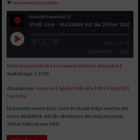
Kommentar schreiben
Vorsicht Feuerball !!!
VF48: Lore - Rückblick auf die 2014er D&D Edition
Play Episode
1x
00:00
/
1:21:18
ABONNIEREN
TEILEN
Datei herunterladen
|
In neuem Fenster abspielen
|
TEILEN
Amazon
Apple Podcasts
Audiolänge: 1:21:18
RSS
Spotify
LINK
Abonnieren:
Amazon
|
Apple Podcasts
|
RSS
|
Spotify
|
YouTube
YouTube
EMBED
RSS FEED
In unserer neuen DnD-Lore-Podcast-Folge werfen wir
einen Rückblick auf die Abenteuer der vergangenen
2014er Edition von D&D.