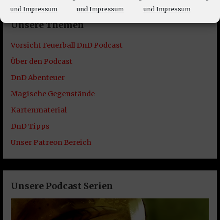
und Impressum
und Impressum
und Impressum
Unsere Themen
Vorsicht Feuerball DnD Podcast
Über den Podcast
DnD Abenteuer
Magische Gegenstände
Kartenmaterial
DnD Tipps
Unser Patreon Bereich
Unsere Podcast Serien