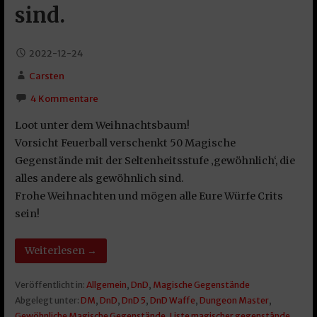
sind.
2022-12-24
Carsten
4 Kommentare
Loot unter dem Weihnachtsbaum!
Vorsicht Feuerball verschenkt 50 Magische
Gegenstände mit der Seltenheitsstufe ‚gewöhnlich‘, die
alles andere als gewöhnlich sind.
Frohe Weihnachten und mögen alle Eure Würfe Crits
sein!
Weiterlesen →
Veröffentlicht in:
Allgemein
,
DnD
,
Magische Gegenstände
Abgelegt unter:
DM
,
DnD
,
DnD 5
,
DnD Waffe
,
Dungeon Master
,
Gewöhnliche Magische Gegenstände
,
Liste magischer gegenstände
,