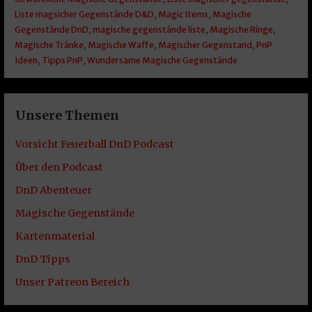
Liste magsicher Gegenstände D&D
,
Magic Items
,
Magische
Gegenstände DnD
,
magische gegenstände liste
,
Magische Ringe
,
Magische Tränke
,
Magische Waffe
,
Magischer Gegenstand
,
PnP
Ideen
,
Tipps PnP
,
Wundersame Magische Gegenstände
Unsere Themen
Vorsicht Feuerball DnD Podcast
Über den Podcast
DnD Abenteuer
Magische Gegenstände
Kartenmaterial
DnD Tipps
Unser Patreon Bereich