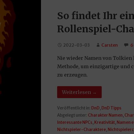
So findet Ihr e
Rollenspiel-Cha
2022-03-03
Carsten
6
Nie wieder Namen von Tolkien k
Methode, um einzigartige und 
zu erzeugen.
Weiterlesen →
Veröffentlicht in:
DnD
,
DnD Tipps
Abgelegt unter:
Charakter Namen
,
Char
Interessante NPCs
,
Kreativität
,
Namen e
Nichtspieler-Charaktere
,
Nichtspieler