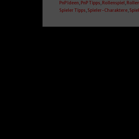
PnP Ideen
,
PnP Tipps
,
Rollenspiel
,
Rolle
Spieler Tipps
,
Spieler-Charaktere
,
Spiel