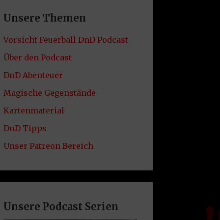
Unsere Themen
Vorsicht Feuerball DnD Podcast
Über den Podcast
DnD Abenteuer
Magische Gegenstände
Kartenmaterial
DnD Tipps
Unser Patreon Bereich
Unsere Podcast Serien