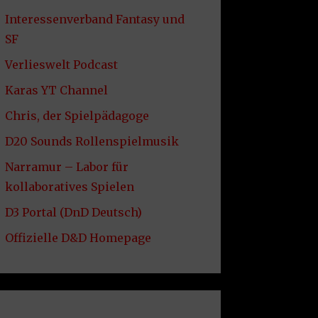
Interessenverband Fantasy und
SF
Verlieswelt Podcast
Karas YT Channel
Chris, der Spielpädagoge
D20 Sounds Rollenspielmusik
Narramur – Labor für
kollaboratives Spielen
D3 Portal (DnD Deutsch)
Offizielle D&D Homepage