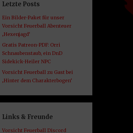
Letzte Posts
Ein Bilder-Paket für unser
Vorsicht Feuerball Abenteuer
‚Hexenjagd‘
Gratis Patreon-PDF: Orri
Schnaubenstaub, ein DnD
Sidekick-Heiler NPC
Vorsicht Feuerball zu Gast bei
‚Hinter dem Charakterbogen‘
Links & Freunde
Vorsicht Feuerball Discord