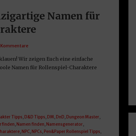
inzigartige Namen für
raktere
 Kommentare
lauen! Wir zeigen Euch eine einfache
coole Namen für Rollenspiel-Charaktere
akter Tipps
,
D&D Tipps
,
DM
,
DnD
,
Dungeon Master
,
rfinden
,
Namen finden
,
Namensgenerator
,
charaktere
,
NPC
,
NPCs
,
Pen&Paper Rollenspiel Tipps
,