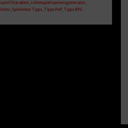
nspiel Charakter
,
rollenspiel namensgenerator
,
leiter
,
Spielleiter Tipps
,
Tipps PnP
,
Tipps RPG