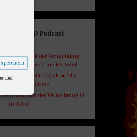
Letzte DND Podcast
Folgen
VF49: Grabmal der Vernichtung
 speichern
20 – Die Schlacht um Kir Sabal
VF48: Lore – Rückblick auf die
ung und
2014er D&D Edition
VF47: Grabmal der Vernichtung 19
– Kir Sabal