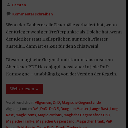
Carsten
Kommentar schreiben
Wenn der Zauberer alle Feuerbälle verballert hat, wenn
der Krieger weniger Trefferpunkte als Dolche hat, wenn
der Kleriker statt Heilsprüchen nur noch Pflaster
austeilt… dann ist es Zeit für den Schlafwein!
Dieser magische Gegenstand stammt aus unserem
Abenteuer PDF Hexenjagd. passt aber in jede DnD
Kampagne – unabhängig von der Version der Regeln.
Weiterlesen →
Veröffentlicht in:
Allgemein
,
DnD
,
Magische Gegenstände
Abgelegt unter:
DM
,
DnD
,
DnD 5
,
Dungeon Master
,
Lange Rast
,
Long
Rest
,
Magic Items
,
Magic Potions
,
Magische Gegenstände DnD
,
Magische Tränke
,
Magischer Gegenstand
,
Magischer Trank
,
PnP
Ideen
,
Schlafwein
,
Tipps PnP
,
Trank
,
Zaubertrank