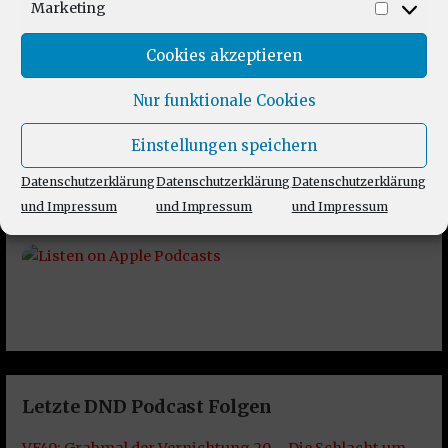
Marketing
Market
Cookies akzeptieren
Nur funktionale Cookies
Einstellungen speichern
Datenschutzerklärung
Datenschutzerklärung
Datenschutzerklärung
und Impressum
und Impressum
und Impressum
Letzte DND Podcast Folgen
VF49: Grabmal der Vernichtung 20 – Die Schlacht um