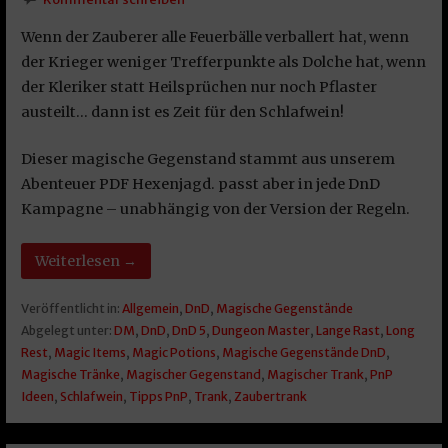
Wenn der Zauberer alle Feuerbälle verballert hat, wenn
der Krieger weniger Trefferpunkte als Dolche hat, wenn
der Kleriker statt Heilsprüchen nur noch Pflaster
austeilt… dann ist es Zeit für den Schlafwein!
Dieser magische Gegenstand stammt aus unserem
Abenteuer PDF Hexenjagd. passt aber in jede DnD
Kampagne – unabhängig von der Version der Regeln.
Weiterlesen →
Veröffentlicht in:
Allgemein
,
DnD
,
Magische Gegenstände
Abgelegt unter:
DM
,
DnD
,
DnD 5
,
Dungeon Master
,
Lange Rast
,
Long
Rest
,
Magic Items
,
Magic Potions
,
Magische Gegenstände DnD
,
Magische Tränke
,
Magischer Gegenstand
,
Magischer Trank
,
PnP
Ideen
,
Schlafwein
,
Tipps PnP
,
Trank
,
Zaubertrank