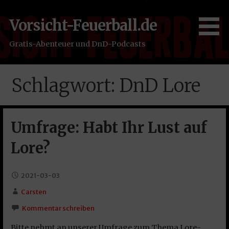
Zum
Inhalt
Vorsicht-Feuerball.de
springen
Gratis-Abenteuer und DnD-Podcasts
Schlagwort: DnD Lore
Umfrage: Habt Ihr Lust auf
Lore?
2021-03-03
Carsten
Kommentar schreiben
Bitte nehmt an unserer Umfrage zum Thema Lore-