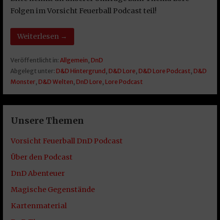
Folgen im Vorsicht Feuerball Podcast teil!
Weiterlesen →
Veröffentlicht in:
Allgemein
,
DnD
Abgelegt unter:
D&D Hintergrund
,
D&D Lore
,
D&D Lore Podcast
,
D&D
Monster
,
D&D Welten
,
DnD Lore
,
Lore Podcast
Unsere Themen
Vorsicht Feuerball DnD Podcast
Über den Podcast
DnD Abenteuer
Magische Gegenstände
Kartenmaterial