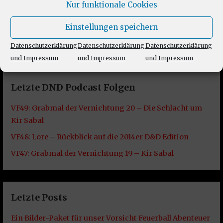
Nur funktionale Cookies
Einstellungen speichern
Datenschutzerklärung
Datenschutzerklärung
Datenschutzerklärung
und Impressum
und Impressum
und Impressum
Letzte DND Podcast Folgen
VF49: Grabmal der Vernichtung 20 – Die Schlacht um
Kir Sabal
VF48: Lore – Rückblick auf die 2014er D&D Edition
VF47: Grabmal der Vernichtung 19 – Kir Sabal
Letzte Posts
Ein Bilder-Paket für unser Vorsicht Feuerball Abenteuer