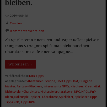
bleiben.
2019-08-16
Carsten
Kommentar schreiben
Als Spielleiter in einem Pen-and-Paper Rollenspiel wie
Dungeons & Dragons spielt man nicht nur einen
Charakter. Im Laufe einer Kampagne…
Weiterlesen →
Veröffentlicht in:
DnD Tipps
Abgelegt unter:
Abenteurer-Gruppe
,
D&D Tipps
,
DM
,
Dungeon
Master
,
Fantasy-Klischees
,
Interessante NPCs
,
Klischees
,
Kreativität
,
Nichtspieler-Charaktere
,
Nichtspielercharaktere
,
NPC
,
NPCs
,
PnP
Ideen
,
Rollenspiel
,
Spieler-Charaktere
,
Spielleiter
,
Spielleiter Tipps
,
Tipps PnP
,
Tipps RPG