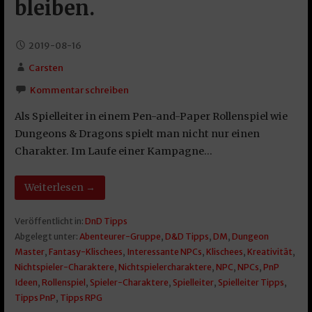
bleiben.
2019-08-16
Carsten
Kommentar schreiben
Als Spielleiter in einem Pen-and-Paper Rollenspiel wie
Dungeons & Dragons spielt man nicht nur einen
Charakter. Im Laufe einer Kampagne…
Weiterlesen →
Veröffentlicht in:
DnD Tipps
Abgelegt unter:
Abenteurer-Gruppe
,
D&D Tipps
,
DM
,
Dungeon
Master
,
Fantasy-Klischees
,
Interessante NPCs
,
Klischees
,
Kreativität
,
Nichtspieler-Charaktere
,
Nichtspielercharaktere
,
NPC
,
NPCs
,
PnP
Ideen
,
Rollenspiel
,
Spieler-Charaktere
,
Spielleiter
,
Spielleiter Tipps
,
Tipps PnP
,
Tipps RPG