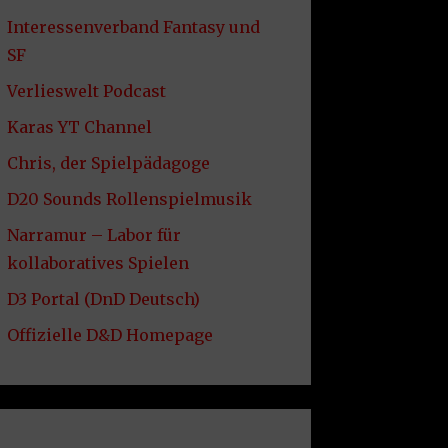
Interessenverband Fantasy und
SF
Verlieswelt Podcast
Karas YT Channel
Chris, der Spielpädagoge
D20 Sounds Rollenspielmusik
Narramur – Labor für
kollaboratives Spielen
D3 Portal (DnD Deutsch)
Offizielle D&D Homepage