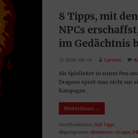
8 Tipps, mit de
NPCs erschaffst
im Gedächtnis b
2019-08-16
Carsten
K
Als Spielleiter in einem Pen-a
Dragons spielt man nicht nur e
Kampagne…
Weiterlesen →
Veröffentlicht in:
DnD Tipps
Abgelegt unter:
Abenteurer-Gruppe
,
D&