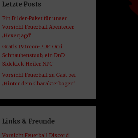
Letzte Posts
Ein Bilder-Paket für unser
Vorsicht Feuerball Abenteuer
‚Hexenjagd‘
Gratis Patreon-PDF: Orri
Schnaubenstaub, ein DnD
Sidekick-Heiler NPC
Vorsicht Feuerball zu Gast bei
‚Hinter dem Charakterbogen‘
Links & Freunde
Vorsicht Feuerball Discord