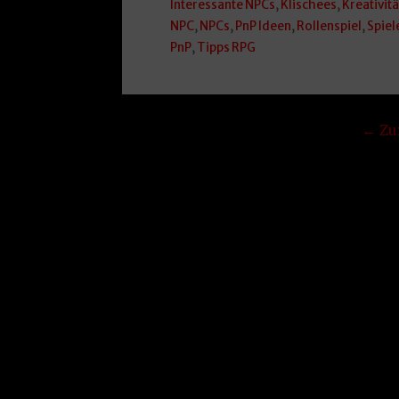
Interessante NPCs
,
Klischees
,
Kreativitä
NPC
,
NPCs
,
PnP Ideen
,
Rollenspiel
,
Spie
PnP
,
Tipps RPG
Beitrag
← Zu
Navigation