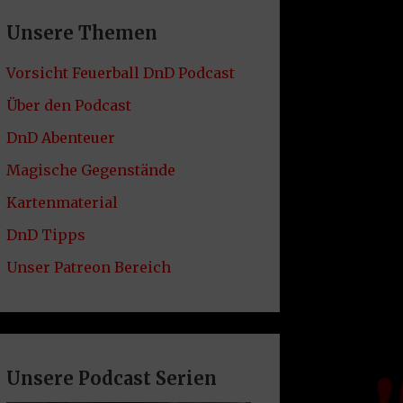
Unsere Themen
Vorsicht Feuerball DnD Podcast
Über den Podcast
DnD Abenteuer
Magische Gegenstände
Kartenmaterial
DnD Tipps
Unser Patreon Bereich
Unsere Podcast Serien