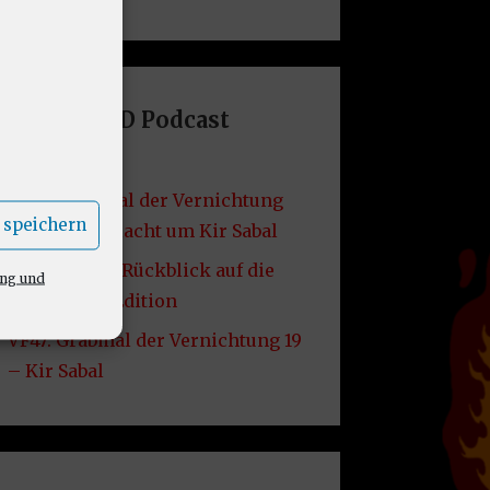
Letzte DND Podcast
Folgen
VF49: Grabmal der Vernichtung
 speichern
20 – Die Schlacht um Kir Sabal
VF48: Lore – Rückblick auf die
ung und
2014er D&D Edition
VF47: Grabmal der Vernichtung 19
– Kir Sabal