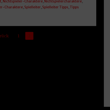
t
,
Nichtspieler-Charaktere
,
Nichtspielercharaktere
,
ler-Charaktere
,
Spielleiter
,
Spielleiter Tipps
,
Tipps
rück
1
2