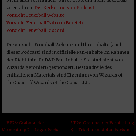
Nicht alles verstanden? Unser Tipp, um mehr über D&D
zu erfahren:
Der Kerkermeister Podcast!
Vorsicht Feuerball Website
Vorsicht Feuerball Patreon Bereich
Vorsicht Feuerball Discord
Die Vorsicht Feuerball Website und Ihre Inhalte (auch
dieser Podcast) sind inoffizielle Fan-Inhalte im Rahmen
der Richtlinie für D&D Fan-Inhalte. Sie sind nicht von
Wizards gefördert/gesponsert. Bestandteile des
enthaltenen Materials sind Eigentum von Wizards of
the Coast. ©Wizards of the Coast LLC.
Beitragsnavigation
← VF24: Grabmal der
VF26: Grabmal der Vernichtung
Vernichtung 7 – Lager Rache
9 – Frieden im Aldanibecken →