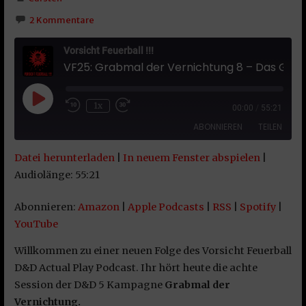
2 Kommentare
Vorsicht Feuerball !!!
VF25: Grabmal der Vernichtung 8 – Das Geheimnis der Aldani
Play Episode
1x
00:00
/
55:21
ABONNIEREN
TEILEN
Datei herunterladen
|
In neuem Fenster abspielen
|
TEILEN
Amazon
Apple Podcasts
Audiolänge: 55:21
RSS
Spotify
LINK
Abonnieren:
Amazon
|
Apple Podcasts
|
RSS
|
Spotify
|
YouTube
YouTube
EMBED
RSS FEED
Willkommen zu einer neuen Folge des Vorsicht Feuerball
D&D Actual Play Podcast. Ihr hört heute die achte
Session der D&D 5 Kampagne
Grabmal der
Vernichtung.