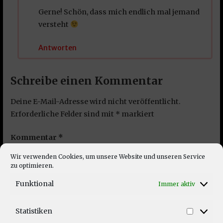
Gerne! Schön, dass mich endlich mal jemand
versteht
Antworten
Schreibe einen Kommentar
Deine E-Mail-Adresse wird nicht veröffentlicht.
Erforderliche Felder sind mit
*
markiert
Kommentar
*
Wir verwenden Cookies, um unsere Website und unseren Service
zu optimieren.
Funktional
Immer aktiv
Statistiken
Statist