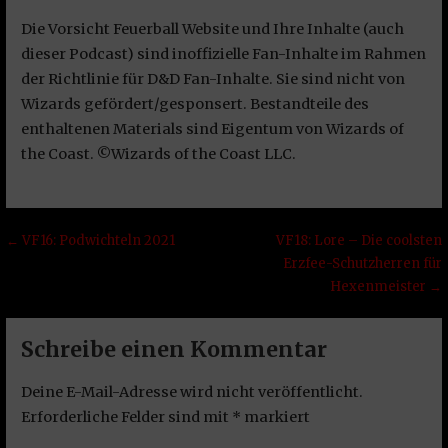
Die Vorsicht Feuerball Website und Ihre Inhalte (auch
dieser Podcast) sind inoffizielle Fan-Inhalte im Rahmen
der Richtlinie für D&D Fan-Inhalte. Sie sind nicht von
Wizards gefördert/gesponsert. Bestandteile des
enthaltenen Materials sind Eigentum von Wizards of
the Coast. ©Wizards of the Coast LLC.
Beitragsnavigation
← VF16: Podwichteln 2021
VF18: Lore – Die coolsten
Erzfee-Schutzherren für
Hexenmeister →
Schreibe einen Kommentar
Deine E-Mail-Adresse wird nicht veröffentlicht.
Erforderliche Felder sind mit
*
markiert