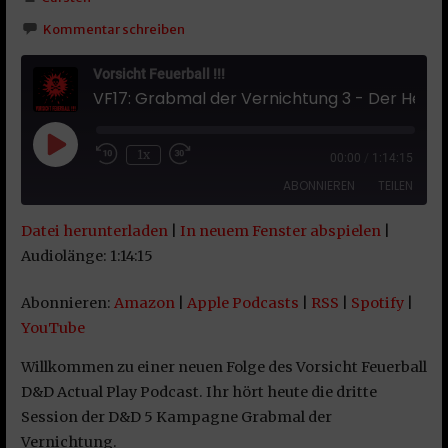
Kommentar schreiben
Vorsicht Feuerball !!!
VF17: Grabmal der Vernichtung 3 - Der Henkerslauf
Play Episode
1x
00:00
/
1:14:15
ABONNIEREN
TEILEN
Datei herunterladen
|
In neuem Fenster abspielen
|
TEILEN
Amazon
Apple Podcasts
Audiolänge: 1:14:15
RSS
Spotify
LINK
Abonnieren:
Amazon
|
Apple Podcasts
|
RSS
|
Spotify
|
YouTube
YouTube
EMBED
RSS FEED
Willkommen zu einer neuen Folge des Vorsicht Feuerball
D&D Actual Play Podcast. Ihr hört heute die dritte
Session der D&D 5 Kampagne Grabmal der
Vernichtung.