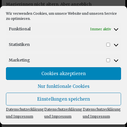
Magierinnen nicht altern. Aber angeblich
(Hörensagen) haben das auch viele nicht-Eingeweihte
Wir verwenden Cookies, um unsere Website und unseren Service
trotzdem ganz gut verstanden. Also klare Empfehlung
zu optimieren.
von mir für die (Hör-)Bücher! (Und den Rest natürlich
Funktional
Immer aktiv
auch)
Statistiken
Antworten
Statist
Marketing
Market
Carsten
sagt:
2022-11-20 um 17:54 Uhr
Cookies akzeptieren
Hallo Grayson, ich hatte als Vorwissen nur
Nur funktionale Cookies
Witcher 3 und entsprechend tat ich mich mit
der Story schon schwer. Danke für Dein
Einstellungen speichern
Feedback!
Datenschutzerklärung
Datenschutzerklärung
Datenschutzerklärung
Antworten
und Impressum
und Impressum
und Impressum