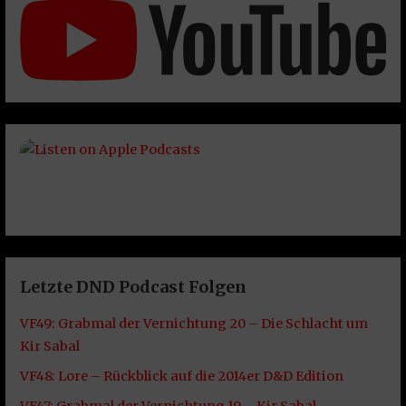
Letzte DND Podcast Folgen
VF49: Grabmal der Vernichtung 20 – Die Schlacht um
Kir Sabal
VF48: Lore – Rückblick auf die 2014er D&D Edition