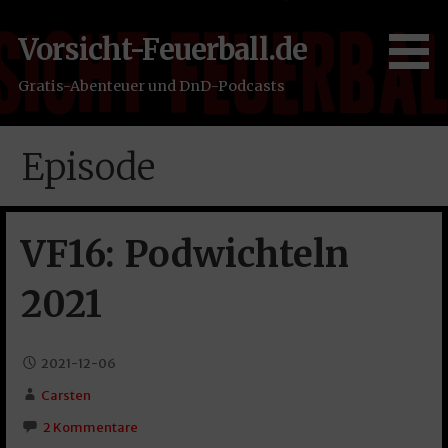
Zum
Inhalt
Vorsicht-Feuerball.de
springen
Gratis-Abenteuer und DnD-Podcasts
Episode
VF16: Podwichteln
2021
2021-12-06
Carsten
2 Kommentare