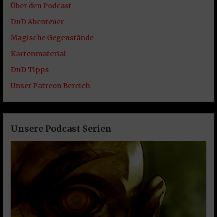
Über den Podcast
DnD Abenteuer
Magische Gegenstände
Kartenmaterial
DnD Tipps
Unser Patreon Bereich
Unsere Podcast Serien