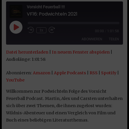
Vorsicht Feuerball !!!
VF16: Podwichteln 2021
Play Episode
1x
00:00
/
1:01:58
ABONNIEREN
TEILEN
Datei herunterladen
|
In neuem Fenster abspielen
|
TEILEN
Amazon
Apple Podcasts
Audiolänge: 1:01:58
RSS
Spotify
LINK
Abonnieren:
Amazon
|
Apple Podcasts
|
RSS
|
Spotify
|
YouTube
YouTube
EMBED
RSS FEED
Willkommen zur Podwichteln Folge des Vorsicht
Feuerball Podcast. Martin, Alex und Carsten unterhalten
sich über zwei Themen, die ihnen zugelost wurden:
Wildnis-Abenteuer und einen Vergleich von Film und
Buch eines beliebigen Literaturthemas.