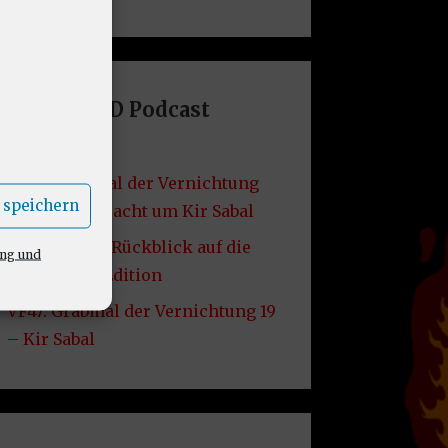
Letzte DND Podcast
Folgen
VF49: Grabmal der Vernichtung
 speichern
20 – Die Schlacht um Kir Sabal
VF48: Lore – Rückblick auf die
ung und
2014er D&D Edition
VF47: Grabmal der Vernichtung 19
– Kir Sabal