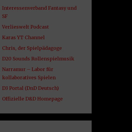
Interessenverband Fantasy und
SF
Verlieswelt Podcast
Karas YT Channel
Chris, der Spielpädagoge
D20 Sounds Rollenspielmusik
Narramur – Labor für
kollaboratives Spielen
D3 Portal (DnD Deutsch)
Offizielle D&D Homepage