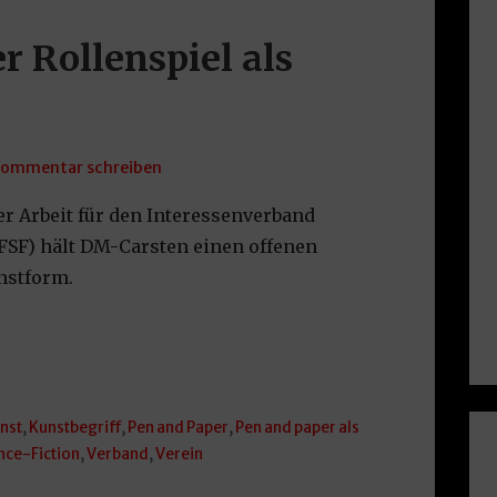
 Rollenspiel als
ommentar schreiben
r Arbeit für den Interessenverband
VFSF) hält DM-Carsten einen offenen
unstform.
nst
,
Kunstbegriff
,
Pen and Paper
,
Pen and paper als
nce-Fiction
,
Verband
,
Verein