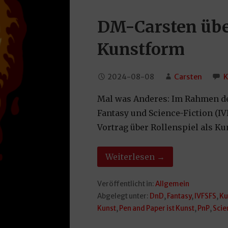
DM-Carsten über
Kunstform
2024-08-08
Carsten
K
Mal was Anderes: Im Rahmen de
Fantasy und Science-Fiction (I
Vortrag über Rollenspiel als K
Weiterlesen →
Veröffentlicht in:
Allgemein
Abgelegt unter:
DnD
,
Fantasy
,
IVFSFS
,
Ku
Kunst
,
Pen and Paper ist Kunst
,
PnP
,
Scie