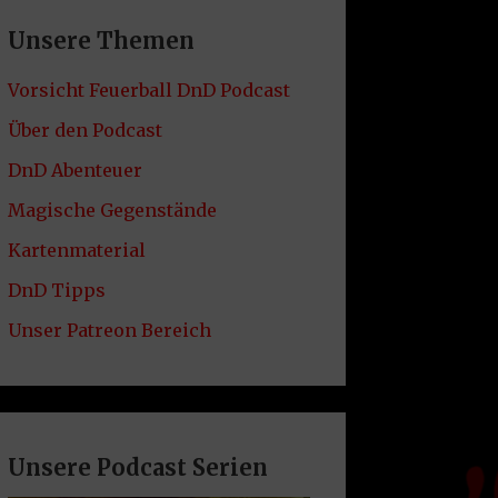
Unsere Themen
Vorsicht Feuerball DnD Podcast
Über den Podcast
DnD Abenteuer
Magische Gegenstände
Kartenmaterial
DnD Tipps
Unser Patreon Bereich
Unsere Podcast Serien