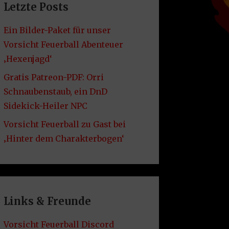
Letzte Posts
Ein Bilder-Paket für unser
Vorsicht Feuerball Abenteuer
‚Hexenjagd‘
Gratis Patreon-PDF: Orri
Schnaubenstaub, ein DnD
Sidekick-Heiler NPC
Vorsicht Feuerball zu Gast bei
‚Hinter dem Charakterbogen‘
Links & Freunde
Vorsicht Feuerball Discord