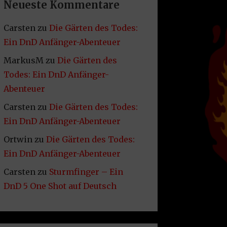
Neueste Kommentare
Carsten
zu
Die Gärten des Todes:
Ein DnD Anfänger-Abenteuer
MarkusM
zu
Die Gärten des
Todes: Ein DnD Anfänger-
Abenteuer
Carsten
zu
Die Gärten des Todes:
Ein DnD Anfänger-Abenteuer
Ortwin
zu
Die Gärten des Todes:
Ein DnD Anfänger-Abenteuer
Carsten
zu
Sturmfinger – Ein
DnD 5 One Shot auf Deutsch