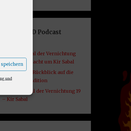
Letzte DND Podcast
Folgen
VF49: Grabmal der Vernichtung
20 – Die Schlacht um Kir Sabal
 speichern
VF48: Lore – Rückblick auf die
ung und
2014er D&D Edition
VF47: Grabmal der Vernichtung 19
– Kir Sabal