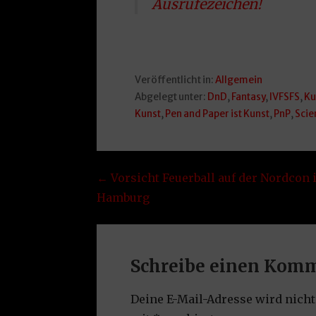
Ausrufezeichen!
Veröffentlicht in:
Allgemein
Abgelegt unter:
DnD
,
Fantasy
,
IVFSFS
,
Ku
Kunst
,
Pen and Paper ist Kunst
,
PnP
,
Scie
Beitragsnavigation
← Vorsicht Feuerball auf der Nordcon 
Hamburg
Schreibe einen Kom
Deine E-Mail-Adresse wird nicht 