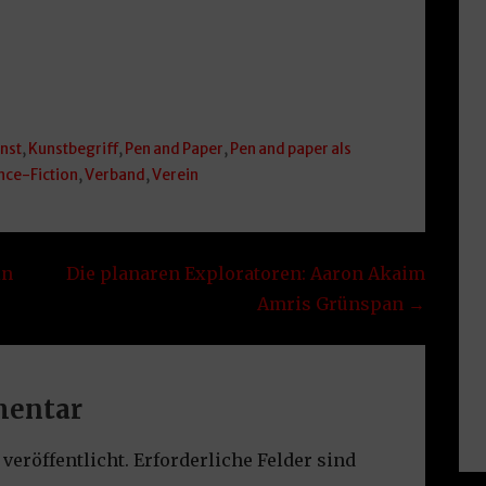
nst
,
Kunstbegriff
,
Pen and Paper
,
Pen and paper als
nce-Fiction
,
Verband
,
Verein
in
Die planaren Exploratoren: Aaron Akaim
Amris Grünspan →
mentar
veröffentlicht.
Erforderliche Felder sind