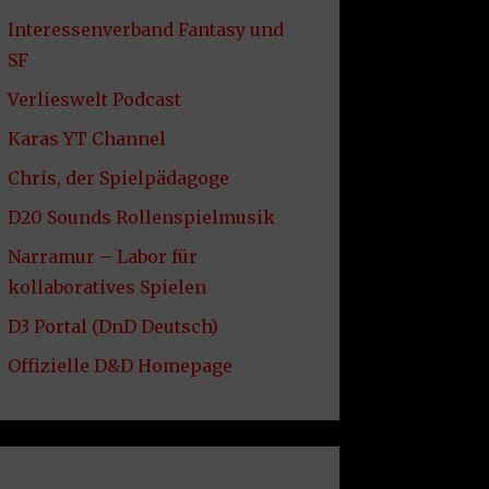
Interessenverband Fantasy und
SF
Verlieswelt Podcast
Karas YT Channel
Chris, der Spielpädagoge
D20 Sounds Rollenspielmusik
Narramur – Labor für
kollaboratives Spielen
D3 Portal (DnD Deutsch)
Offizielle D&D Homepage