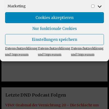
Marketing
Market
Cookies akzeptieren
Nur funktionale Cookies
Einstellungen speichern
Datenschutzerklärung
Datenschutzerklärung
Datenschutzerklärung
und Impressum
und Impressum
und Impressum
Letzte DND Podcast Folgen
VF49: Grabmal der Vernichtung 20 – Die Schlacht um