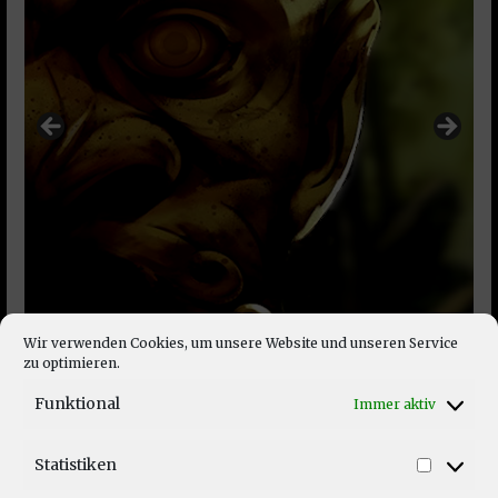
Wir verwenden Cookies, um unsere Website und unseren Service
zu optimieren.
Funktional
Immer aktiv
Statistiken
Statist