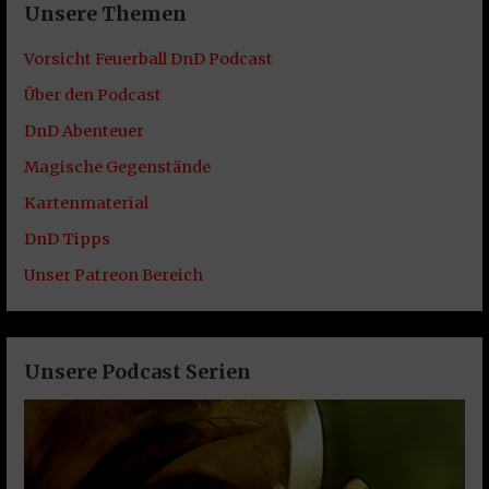
Unsere Themen
Vorsicht Feuerball DnD Podcast
Über den Podcast
DnD Abenteuer
Magische Gegenstände
Kartenmaterial
DnD Tipps
Unser Patreon Bereich
Unsere Podcast Serien