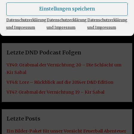
Einstellungen speichern
Datenschutzerklärung
Datenschutzerklärung
Datenschutzerklärung
und Impressum
und Impressum
und Impressum
Letzte DND Podcast Folgen
VF49: Grabmal der Vernichtung 20 – Die Schlacht um
Kir Sabal
VF48: Lore – Rückblick auf die 2014er D&D Edition
VF47: Grabmal der Vernichtung 19 – Kir Sabal
Letzte Posts
Ein Bilder-Paket für unser Vorsicht Feuerball Abenteuer