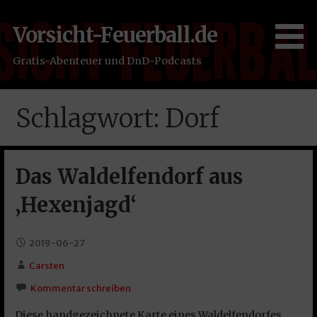
Zum
Inhalt
Vorsicht-Feuerball.de
springen
Gratis-Abenteuer und DnD-Podcasts
Schlagwort: Dorf
Das Waldelfendorf aus
‚Hexenjagd‘
2019-06-27
Carsten
Kommentar schreiben
Diese handgezeichnete Karte eines Waldelfendorfes