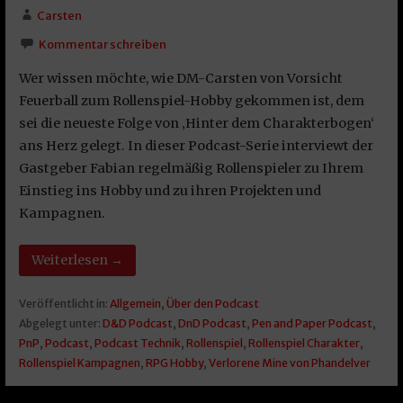
Carsten
Kommentar schreiben
Wer wissen möchte, wie DM-Carsten von Vorsicht
Feuerball zum Rollenspiel-Hobby gekommen ist, dem
sei die neueste Folge von ‚Hinter dem Charakterbogen‘
ans Herz gelegt. In dieser Podcast-Serie interviewt der
Gastgeber Fabian regelmäßig Rollenspieler zu Ihrem
Einstieg ins Hobby und zu ihren Projekten und
Kampagnen.
Weiterlesen →
Veröffentlicht in:
Allgemein
,
Über den Podcast
Abgelegt unter:
D&D Podcast
,
DnD Podcast
,
Pen and Paper Podcast
,
PnP
,
Podcast
,
Podcast Technik
,
Rollenspiel
,
Rollenspiel Charakter
,
Rollenspiel Kampagnen
,
RPG Hobby
,
Verlorene Mine von Phandelver