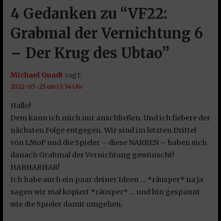
4 Gedanken zu
“VF22:
Grabmal der Vernichtung 6
– Der Krug des Ubtao”
Michael Quadt
sagt:
2022-05-25 um 13:34 Uhr
Hallo!
Dem kann ich mich nur anschließen. Und ich fiebere der
nächsten Folge entgegen. Wir sind im letzten Drittel
von LMoP und die Spieler – diese NARREN – haben sich
danach Grabmal der Vernichtung gewünscht!
HARHARHAR!
Ich habe auch ein paar deiner Ideen … *räusper* na ja
sagen wir mal kopiert *räusper* … und bin gespannt
wie die Spieler damit umgehen.