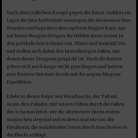
Nach dem tödlichen Kampf gegen die Batiri-Goblins im
Lager Rechtschaffenheit versorgen die Abenteurer ihre
Wunden und begraben den tapferen Magier Kain. Am
nächsten Morgen dringen die Helden dann erneut in
den gefährlichen Schrein von
‘Mann und Krokodil’
ein
und stellen sich dabei den hinterlistigen Fallen, mit
denen dieser Dungeon gespickt ist. Doch die Batiris
geben sich noch lange nicht geschlagen und hetzen
eine finstere Untoten-Horde auf die angeschlagene
Expedition.
Erlebt in dieser Folge, wie Weinflasche, der Tabaxi,
Aram, den Paladin, mit seinen Füßen durch die Fallen
des Schreins leitet, wie die Abenteurer ihren ersten
magischen Gegenstand erobern und wie Joe, die
Klerikerin, die wandelnden Toten durch Anschreien in
die Flucht schlägt.