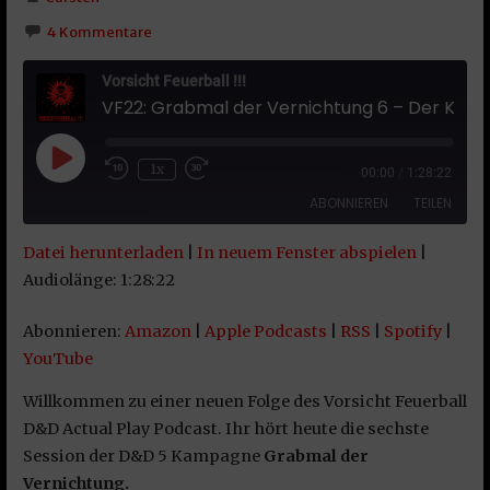
4 Kommentare
Vorsicht Feuerball !!!
VF22: Grabmal der Vernichtung 6 – Der Krug des Ubtao
Play Episode
1x
00:00
/
1:28:22
ABONNIEREN
TEILEN
Datei herunterladen
|
In neuem Fenster abspielen
|
TEILEN
Amazon
Apple Podcasts
Audiolänge: 1:28:22
RSS
Spotify
LINK
Abonnieren:
Amazon
|
Apple Podcasts
|
RSS
|
Spotify
|
YouTube
YouTube
EMBED
RSS FEED
Willkommen zu einer neuen Folge des Vorsicht Feuerball
D&D Actual Play Podcast. Ihr hört heute die sechste
Session der D&D 5 Kampagne
Grabmal der
Vernichtung.