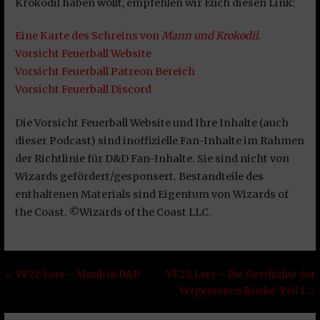
Krokodil haben wollt, empfehlen wir Euch diesen Link:
Eine Karte des Schreins von
Mann und Krokodil.
Vorsicht Feuerball Website
Vorsicht Feuerball Patreon Bereich
Vorsicht Feuerball Discord
Die Vorsicht Feuerball Website und Ihre Inhalte (auch
dieser Podcast) sind inoffizielle Fan-Inhalte im Rahmen
der Richtlinie für D&D Fan-Inhalte. Sie sind nicht von
Wizards gefördert/gesponsert. Bestandteile des
enthaltenen Materials sind Eigentum von Wizards of
the Coast. ©Wizards of the Coast LLC.
Beitragsnavigation
← VF21: Lore – Musik in D&D
VF23: Lore – Die Geschichte der
Vergessenen Reiche: Teil 1 →