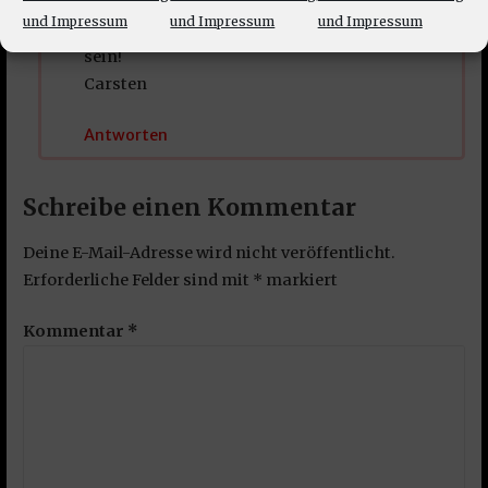
Die Grüße richte ich gerne aus!
und Impressum
und Impressum
und Impressum
Machs Gut und mögen alle Deine Würfe Crits
sein!
Carsten
Antworten
Schreibe einen Kommentar
Deine E-Mail-Adresse wird nicht veröffentlicht.
Erforderliche Felder sind mit
*
markiert
Kommentar
*