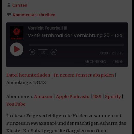
Carsten
Kommentar schreiben
Vorsicht Feuerball !!!
VF49: Grabmal der Vernichtung 20 – Die Schlacht um Kir Sabal
Play Episode
1x
00:00
/
1:33:18
ABONNIEREN
TEILEN
Datei herunterladen
|
In neuem Fenster abspielen
|
TEILEN
Amazon
Apple Podcasts
Audiolänge: 1:33:18
RSS
Spotify
LINK
Abonnieren:
Amazon
|
Apple Podcasts
|
RSS
|
Spotify
|
YouTube
YouTube
EMBED
RSS FEED
In dieser Folge verteidigen die Helden zusammen mit
Prinzessin Mwaxanaré und der mächtigen Asharra das
Kloster Kir Sabal gegen die Gargylen von Omu.