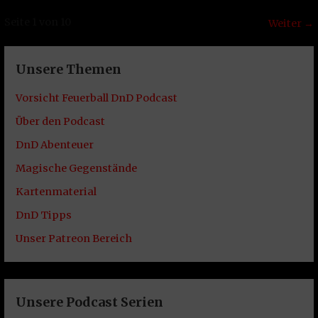
Episode
Seite 1 von 10
Weiter →
Navigation
Unsere Themen
Vorsicht Feuerball DnD Podcast
Über den Podcast
DnD Abenteuer
Magische Gegenstände
Kartenmaterial
DnD Tipps
Unser Patreon Bereich
Unsere Podcast Serien