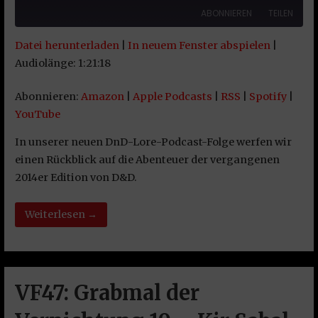
ABONNIEREN
TEILEN
Datei herunterladen
|
In neuem Fenster abspielen
|
TEILEN
Amazon
Apple Podcasts
Audiolänge: 1:21:18
RSS
Spotify
LINK
Abonnieren:
Amazon
|
Apple Podcasts
|
RSS
|
Spotify
|
YouTube
YouTube
EMBED
RSS FEED
In unserer neuen DnD-Lore-Podcast-Folge werfen wir
einen Rückblick auf die Abenteuer der vergangenen
2014er Edition von D&D.
Weiterlesen →
VF47: Grabmal der