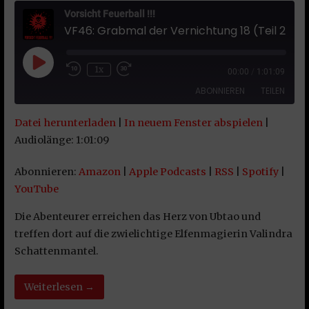
Vorsicht Feuerball !!!
VF46: Grabmal der Vernichtung 18 (Teil 2) – Das Herz von Ubtao
Play Episode
1x
00:00
/
1:01:09
ABONNIEREN
TEILEN
Datei herunterladen
|
In neuem Fenster abspielen
|
TEILEN
Amazon
Apple Podcasts
Audiolänge: 1:01:09
RSS
Spotify
LINK
Abonnieren:
Amazon
|
Apple Podcasts
|
RSS
|
Spotify
|
YouTube
YouTube
EMBED
RSS FEED
Die Abenteurer erreichen das Herz von Ubtao und
treffen dort auf die zwielichtige Elfenmagierin Valindra
Schattenmantel.
Weiterlesen →